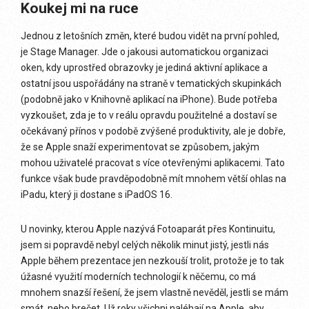
Koukej mi na ruce
Jednou z letošních změn, které budou vidět na první pohled,
je Stage Manager. Jde o jakousi automatickou organizaci
oken, kdy uprostřed obrazovky je jediná aktivní aplikace a
ostatní jsou uspořádány na straně v tematických skupinkách
(podobně jako v Knihovně aplikací na iPhone). Bude potřeba
vyzkoušet, zda je to v reálu opravdu použitelné a dostaví se
očekávaný přínos v podobě zvýšené produktivity, ale je dobře,
že se Apple snaží experimentovat se způsobem, jakým
mohou uživatelé pracovat s více otevřenými aplikacemi. Tato
funkce však bude pravděpodobně mít mnohem větší ohlas na
iPadu, který ji dostane s iPadOS 16.
U novinky, kterou Apple nazývá Fotoaparát přes Kontinuitu,
jsem si popravdě nebyl celých několik minut jistý, jestli nás
Apple během prezentace jen nezkouší trolit, protože je to tak
úžasné využití moderních technologií k něčemu, co má
mnohem snazší řešení, že jsem vlastně nevěděl, jestli se mám
smát, nebo brečet. Už roky všichni naléhají na Apple, aby