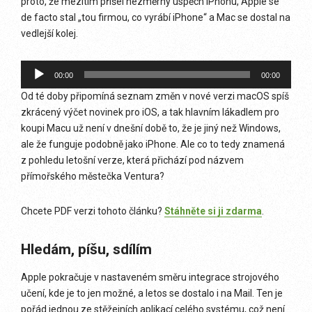
proto, že mezitím přišel nezměrný úspěch iPhonu, Apple se
de facto stal „tou firmou, co vyrábí iPhone“ a Mac se dostal na
vedlejší kolej.
Audio
00:00
00:00
přehrávač
Od té doby připomíná seznam změn v nové verzi macOS spíš
zkrácený výčet novinek pro iOS, a tak hlavním lákadlem pro
koupi Macu už není v dnešní době to, že je jiný než Windows,
ale že funguje podobně jako iPhone. Ale co to tedy znamená
z pohledu letošní verze, která přichází pod názvem
přímořského městečka Ventura?
Chcete PDF verzi tohoto článku?
Stáhněte si ji zdarma
.
Hledám, píšu, sdílím
Apple pokračuje v nastaveném směru integrace strojového
učení, kde je to jen možné, a letos se dostalo i na Mail. Ten je
pořád jednou ze stěžejních aplikací celého systému, což není