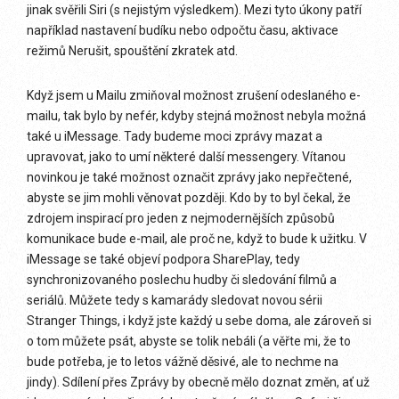
jinak svěřili Siri (s nejistým výsledkem). Mezi tyto úkony patří
například nastavení budíku nebo odpočtu času, aktivace
režimů Nerušit, spouštění zkratek atd.
Když jsem u Mailu zmiňoval možnost zrušení odeslaného e-
mailu, tak bylo by nefér, kdyby stejná možnost nebyla možná
také u iMessage. Tady budeme moci zprávy mazat a
upravovat, jako to umí některé další messengery. Vítanou
novinkou je také možnost označit zprávy jako nepřečtené,
abyste se jim mohli věnovat později. Kdo by to byl čekal, že
zdrojem inspirací pro jeden z nejmodernějších způsobů
komunikace bude e-mail, ale proč ne, když to bude k užitku. V
iMessage se také objeví podpora SharePlay, tedy
synchronizovaného poslechu hudby či sledování filmů a
seriálů. Můžete tedy s kamarády sledovat novou sérii
Stranger Things, i když jste každý u sebe doma, ale zároveň si
o tom můžete psát, abyste se tolik nebáli (a věřte mi, že to
bude potřeba, je to letos vážně děsivé, ale to nechme na
jindy). Sdílení přes Zprávy by obecně mělo doznat změn, ať už