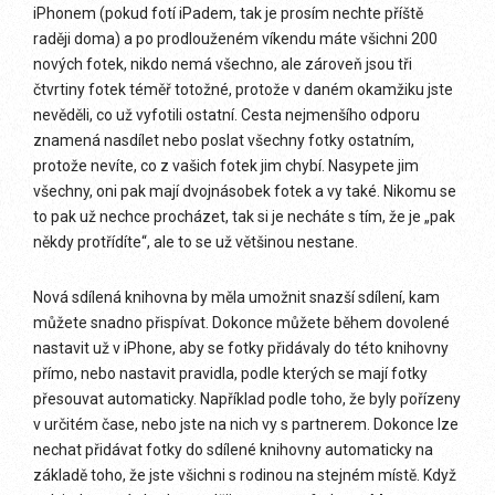
iPhonem (pokud fotí iPadem, tak je prosím nechte příště
raději doma) a po prodlouženém víkendu máte všichni 200
nových fotek, nikdo nemá všechno, ale zároveň jsou tři
čtvrtiny fotek téměř totožné, protože v daném okamžiku jste
nevěděli, co už vyfotili ostatní. Cesta nejmenšího odporu
znamená nasdílet nebo poslat všechny fotky ostatním,
protože nevíte, co z vašich fotek jim chybí. Nasypete jim
všechny, oni pak mají dvojnásobek fotek a vy také. Nikomu se
to pak už nechce procházet, tak si je necháte s tím, že je „pak
někdy protřídíte“, ale to se už většinou nestane.
Nová sdílená knihovna by měla umožnit snazší sdílení, kam
můžete snadno přispívat. Dokonce můžete během dovolené
nastavit už v iPhone, aby se fotky přidávaly do této knihovny
přímo, nebo nastavit pravidla, podle kterých se mají fotky
přesouvat automaticky. Například podle toho, že byly pořízeny
v určitém čase, nebo jste na nich vy s partnerem. Dokonce lze
nechat přidávat fotky do sdílené knihovny automaticky na
základě toho, že jste všichni s rodinou na stejném místě. Když