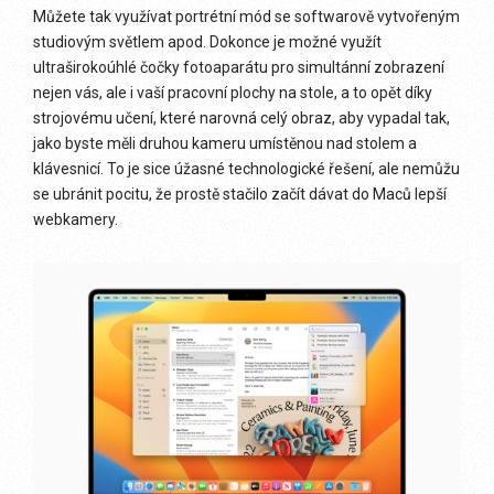
Můžete tak využívat portrétní mód se softwarově vytvořeným
studiovým světlem apod. Dokonce je možné využít
ultraširokoúhlé čočky fotoaparátu pro simultánní zobrazení
nejen vás, ale i vaší pracovní plochy na stole, a to opět díky
strojovému učení, které narovná celý obraz, aby vypadal tak,
jako byste měli druhou kameru umístěnou nad stolem a
klávesnicí. To je sice úžasné technologické řešení, ale nemůžu
se ubránit pocitu, že prostě stačilo začít dávat do Maců lepší
webkamery.