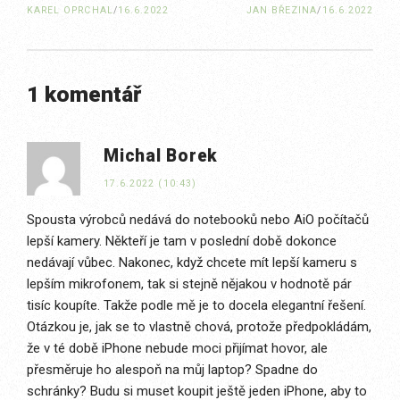
KAREL OPRCHAL
/
16.6.2022
JAN BŘEZINA
/
16.6.2022
1 komentář
Michal Borek
17.6.2022 (10:43)
Spousta výrobců nedává do notebooků nebo AiO počítačů
lepší kamery. Někteří je tam v poslední době dokonce
nedávají vůbec. Nakonec, když chcete mít lepší kameru s
lepším mikrofonem, tak si stejně nějakou v hodnotě pár
tisíc koupíte. Takže podle mě je to docela elegantní řešení.
Otázkou je, jak se to vlastně chová, protože předpokládám,
že v té době iPhone nebude moci přijímat hovor, ale
přesměruje ho alespoň na můj laptop? Spadne do
schránky? Budu si muset koupit ještě jeden iPhone, aby to