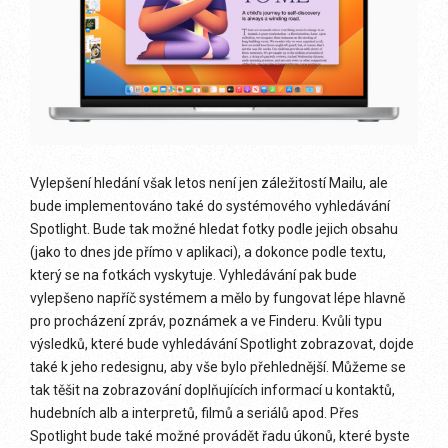
Vylepšení hledání však letos není jen záležitostí Mailu, ale
bude implementováno také do systémového vyhledávání
Spotlight. Bude tak možné hledat fotky podle jejich obsahu
(jako to dnes jde přímo v aplikaci), a dokonce podle textu,
který se na fotkách vyskytuje. Vyhledávání pak bude
vylepšeno napříč systémem a mělo by fungovat lépe hlavně
pro procházení zpráv, poznámek a ve Finderu. Kvůli typu
výsledků, které bude vyhledávání Spotlight zobrazovat, dojde
také k jeho redesignu, aby vše bylo přehlednější. Můžeme se
tak těšit na zobrazování doplňujících informací u kontaktů,
hudebních alb a interpretů, filmů a seriálů apod. Přes
Spotlight bude také možné provádět řadu úkonů, které byste