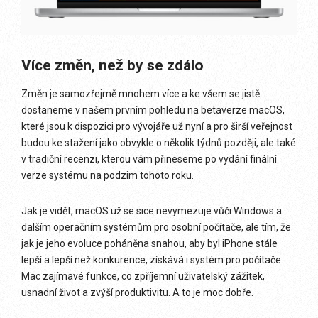
Více změn, než by se zdálo
Změn je samozřejmě mnohem více a ke všem se jistě
dostaneme v našem prvním pohledu na betaverze macOS,
které jsou k dispozici pro vývojáře už nyní a pro širší veřejnost
budou ke stažení jako obvykle o několik týdnů později, ale také
v tradiční recenzi, kterou vám přineseme po vydání finální
verze systému na podzim tohoto roku.
Jak je vidět, macOS už se sice nevymezuje vůči Windows a
dalším operačním systémům pro osobní počítače, ale tím, že
jak je jeho evoluce poháněna snahou, aby byl iPhone stále
lepší a lepší než konkurence, získává i systém pro počítače
Mac zajímavé funkce, co zpříjemní uživatelský zážitek,
usnadní život a zvýší produktivitu. A to je moc dobře.