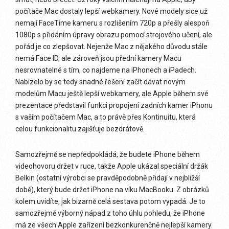
počítače Mac dostaly lepší webkamery. Nové modely sice už
nemají FaceTime kameru s rozlišením 720p a přešly alespoň
1080p s přidáním úpravy obrazu pomocí strojového učení, ale
pořád je co zlepšovat. Nejenže Mac z nějakého důvodu stále
nemá Face ID, ale zároveň jsou přední kamery Macu
nesrovnatelné s tím, co najdeme na iPhonech a iPadech.
Nabízelo by se tedy snadné řešení začít dávat novým
modelům Macu ještě lepší webkamery, ale Apple během své
prezentace představil funkci propojení zadních kamer iPhonu
s vaším počítačem Mac, a to právě přes Kontinuitu, která
celou funkcionalitu zajišťuje bezdrátově.
Samozřejmě se nepředpokládá, že budete iPhone během
videohovoru držet v ruce, takže Apple ukázal speciální držák
Belkin (ostatní výrobci se pravděpodobně přidají v nejbližší
době), který bude držet iPhone na víku MacBooku. Z obrázků
kolem uvidíte, jak bizarně celá sestava potom vypadá. Je to
samozřejmě výborný nápad z toho úhlu pohledu, že iPhone
má ze všech Apple zařízení bezkonkurenčně nejlepší kamery.