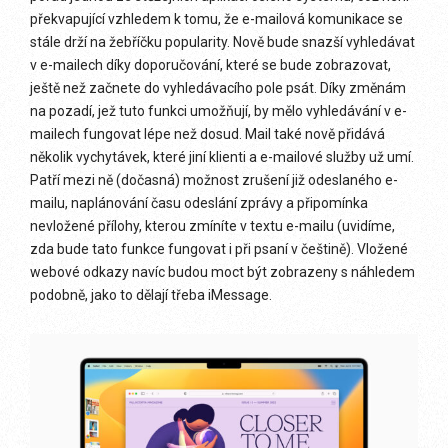
překvapující vzhledem k tomu, že e-mailová komunikace se
stále drží na žebříčku popularity. Nově bude snazší vyhledávat
v e-mailech díky doporučování, které se bude zobrazovat,
ještě než začnete do vyhledávacího pole psát. Díky změnám
na pozadí, jež tuto funkci umožňují, by mělo vyhledávání v e-
mailech fungovat lépe než dosud. Mail také nově přidává
několik vychytávek, které jiní klienti a e-mailové služby už umí.
Patří mezi ně (dočasná) možnost zrušení již odeslaného e-
mailu, naplánování času odeslání zprávy a připomínka
nevložené přílohy, kterou zmíníte v textu e-mailu (uvidíme,
zda bude tato funkce fungovat i při psaní v češtině). Vložené
webové odkazy navíc budou moct být zobrazeny s náhledem
podobně, jako to dělají třeba iMessage.