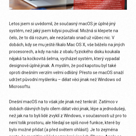
Letos jsem si uvědomil, že současný macOS je úplně jiný
systém, než jaký jsem kdysi používal. Možná si klepete na
čelo, že to dá rozum, ale nezůstalo snad už vůbec nic. V
dobách, kdy se mu ještě říkalo Mac OS X, vše běželo na jiných
procesorech, a kdy na nás z obalu fyzického disku koukala
nějaká ta kočkovitá šelma, vycházel systém, který vypadal
designově úplně jinak. A myslím, že pod kapotou byl také
oproti dnešním verzím velmi odlišný. Přesto se macOS snaží
udržet původní myšlenku – dělat věci jinak než Windows od
Microsoftu.
Dnešní macOS na to však jde jinak než tenkrát. Zatímco v
dobách dávných bylo cílem dělat věci jinak, lépe a jednodušeji,
než jak na to byli lidé zvyklí z Windows, v současnosti už pro to
není tolik prostoru, ale hledají se spíš nové funkce, které by
bylo možné přidat (a před světem ohlásit). Je to zejména