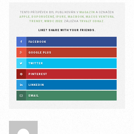
TENTO PŘÍSPĚVEK BYL PUBLIKOVÁN V
MAGAZÍN
A OZNAČEN
APPLE
,
DOPORUČENÉ
,
IPURE
,
MACBOOK
,
MACOS VENTURA
,
TRENDY
,
WWDC 2022
. ZÁLOŽKA
TRVALÝ ODKAZ
.
LIKE? SHARE WITH YOUR FRIENDS.
FACEBOOK
GOOGLE PLUS
TWITTER
PINTEREST
LINKEDIN
EMAIL