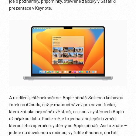
jde o poznámky, připomínky, otevřené záložky v Safari či
prezentace v Keynote.
A u sdílení ještě nekončíme. Apple přináší Sdílenou knihovnu
fotek na iCloudu, což je matoucí název pro novou funkci,
která zní jako nejméně dvě starší, co jsou v systémech Applu
už nějakou dobu. Podle mě je to jedna z nejlepších změn,
kterou letos operační systémy od Apple přináší. Asi to znáte –
jedete na dovolenou s rodinou, vy fotíte iPhonem, oni fotí