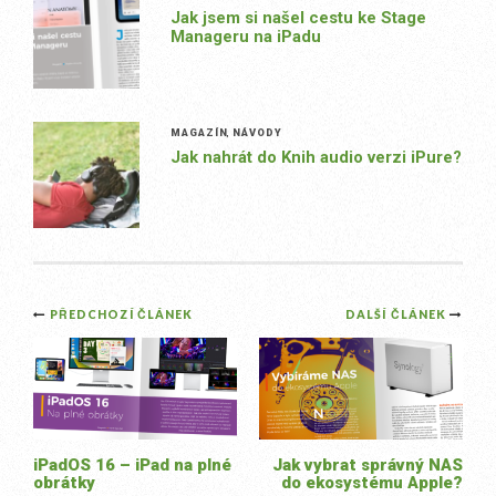
Jak jsem si našel cestu ke Stage
Manageru na iPadu
MAGAZÍN
,
NÁVODY
Jak nahrát do Knih audio verzi iPure?
Post
PŘEDCHOZÍ ČLÁNEK
DALŠÍ ČLÁNEK
navigation
iPadOS 16 – iPad na plné
Jak vybrat správný NAS
obrátky
do ekosystému Apple?