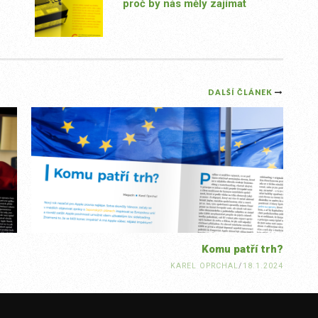
proč by nás měly zajímat
DALŠÍ ČLÁNEK
Komu patří trh?
KAREL OPRCHAL
/
18.1.2024