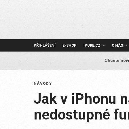
Skip
to
content
PŘIHLÁŠENÍ
E-SHOP
IPURE.CZ
O NÁS
Chcete novi
NÁVODY
Jak v iPhonu n
nedostupné fu