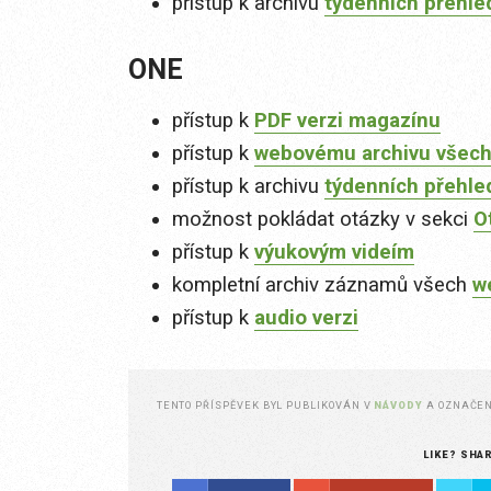
přístup k archivu
týdenních přehle
ONE
přístup k
PDF verzi magazínu
přístup k
webovému archivu všech
přístup k archivu
týdenních přehle
možnost pokládat otázky v sekci
O
přístup k
výukovým videím
kompletní archiv záznamů všech
w
přístup k
audio verzi
TENTO PŘÍSPĚVEK BYL PUBLIKOVÁN V
NÁVODY
A OZNAČE
LIKE? SHA