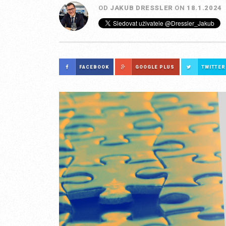
OD
JAKUB DRESSLER
ON
18.1.2024
FACEBOOK
GOOGLE PLUS
TWITTER