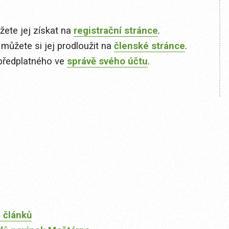
ete jej získat na
registrační stránce
.
 můžete si jej prodloužit na
členské stránce
.
předplatného ve
správě svého účtu
.
 článků