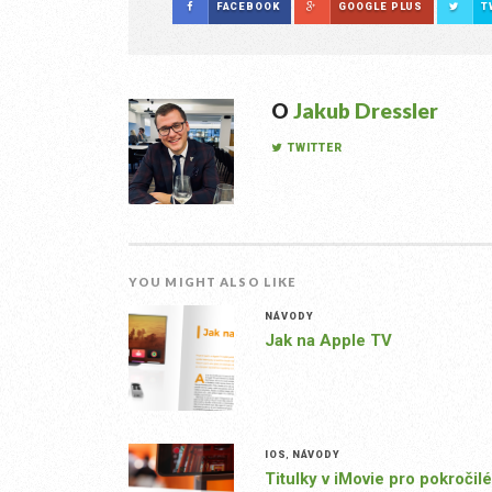
FACEBOOK
GOOGLE PLUS
T
O
Jakub Dressler
TWITTER
YOU MIGHT ALSO LIKE
NÁVODY
Jak na Apple TV
IOS
,
NÁVODY
Titulky v iMovie pro pokročilé