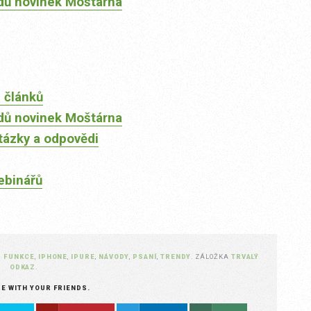
dů novinek Moštárna
 článků
dů novinek Moštárna
tázky a odpovědi
ebinářů
N
FUNKCE
,
IPHONE
,
IPURE
,
NÁVODY
,
PSANÍ
,
TRENDY
. ZÁLOŽKA
TRVALÝ
ODKAZ
.
RE WITH YOUR FRIENDS.