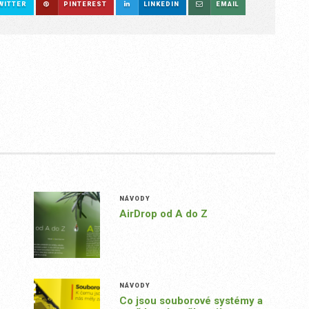
WITTER
PINTEREST
LINKEDIN
EMAIL
NÁVODY
AirDrop od A do Z
NÁVODY
Co jsou souborové systémy a