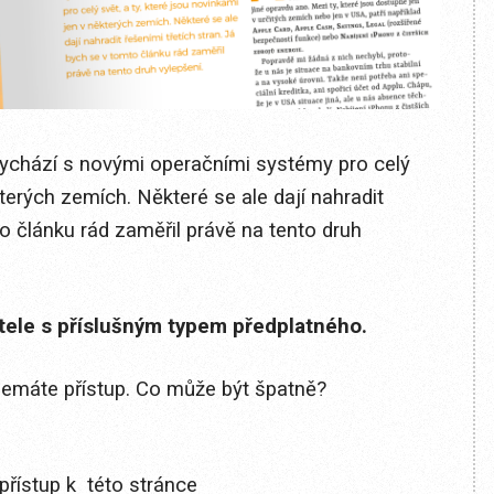
 vychází s novými operačními systémy pro celý
kterých zemích. Některé se ale dají nahradit
to článku rád zaměřil právě na tento druh
itele s příslušným typem předplatného.
 nemáte přístup. Co může být špatně?
přístup k této stránce