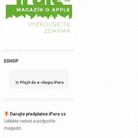
ESHOP
Přejít do e-shopu iPure
Darujte předplatné iPure.cz
Uděláte radost a podpoříte
magazín.