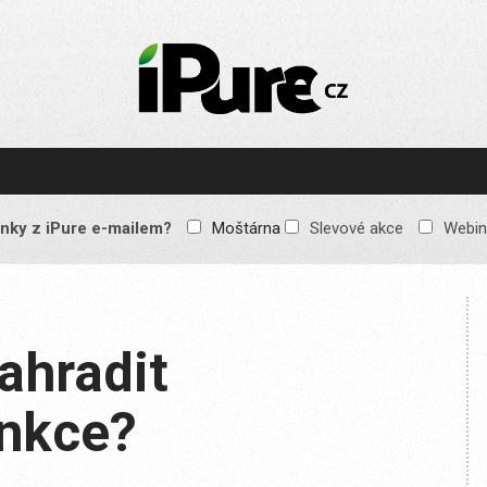
IPURE.CZ
Prémiový Apple e-
magazín, který vychází
každý týden. Žádné
reklamy, žádné
spekulace, jen čistý
obsah pro všechny
nky z iPure e-mailem?
Moštárna
Slevové akce
Webin
Apple fandy. Recenze,
komentáře a praktické
návody, jak začlenit
Apple zařízení do
každodenního života.
ahradit
nkce?