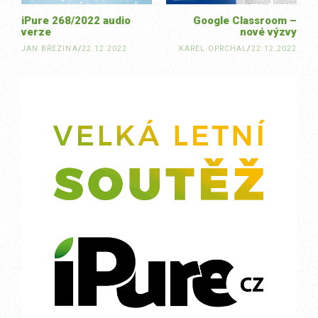
iPure 268/2022 audio
Google Classroom –
verze
nové výzvy
JAN BŘEZINA
/
22.12.2022
KAREL OPRCHAL
/
22.12.2022