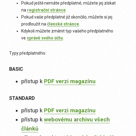
Pokud ještě nemáte předplatné, můžete jej získat
na
registrační stránce
.
Pokud vaše předplatné již skončilo, můžete si jej
prodloužit na
členské stránce
.
Kdykoli můžete změnit typ vašeho předplatného
ve
správě svého účtu
.
Typy předplatného:
BASIC
přístup k
PDF verzi magazínu
STANDARD
přístup k
PDF verzi magazínu
přístup k
webovému archivu všech
článků