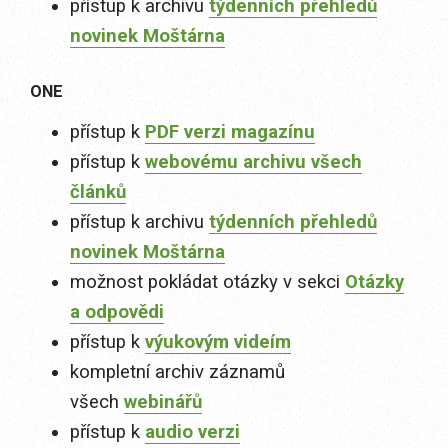
přístup k archivu
týdenních přehledů
novinek Moštárna
ONE
přístup k
PDF verzi magazínu
přístup k
webovému archivu všech
článků
přístup k archivu
týdenních přehledů
novinek Moštárna
možnost pokládat otázky v sekci
Otázky
a odpovědi
přístup k
výukovým videím
kompletní archiv záznamů
všech
webinářů
přístup k
audio verzi