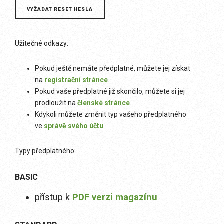
Užitečné odkazy:
Pokud ještě nemáte předplatné, můžete jej získat
na
registrační stránce
.
Pokud vaše předplatné již skončilo, můžete si jej
prodloužit na
členské stránce
.
Kdykoli můžete změnit typ vašeho předplatného
ve
správě svého účtu
.
Typy předplatného:
BASIC
přístup k
PDF verzi magazínu