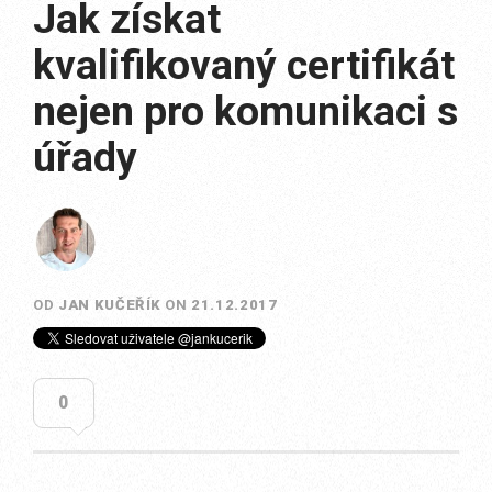
Jak získat
kvalifikovaný certifikát
nejen pro komunikaci s
úřady
OD
JAN KUČEŘÍK
ON
21.12.2017
0