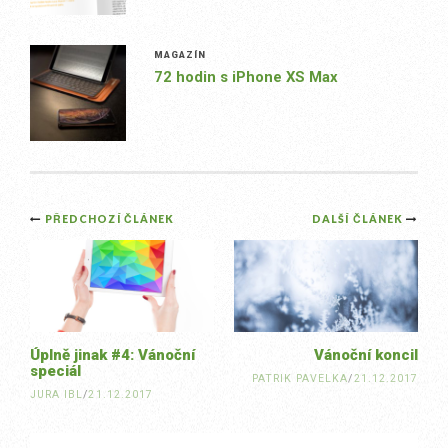
MAGAZÍN
72 hodin s iPhone XS Max
Post
PŘEDCHOZÍ ČLÁNEK
DALŠÍ ČLÁNEK
navigation
Úplně jinak #4: Vánoční
Vánoční koncil
speciál
PATRIK PAVELKA
/
21.12.2017
JURA IBL
/
21.12.2017