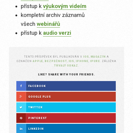
přístup k
výukovým videím
kompletní archiv záznamů
všech
webinářů
přístup k
audio verzi
TENTO PŘÍSPĚVEK BYL PUBLIKOVÁN V
IOS
,
MAGAZÍN
A
OZNAČEN
APPLE
,
BEZPEČNOST
,
IOS
,
IPHONE
,
IPURE
. ZÁLOŽKA
TRVALÝ ODKAZ
.
LIKE? SHARE WITH YOUR FRIENDS.
FACEBOOK
GOOGLE PLUS
TWITTER
PINTEREST
LINKEDIN