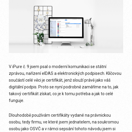
V iPure č. 9 jsem psal o moderní komunikaci se státní
zprávou, nařízení eIDAS a elektronických podpisech. Klíčovou
součástí celé věci je certifikát, jenž slouží právě jako váš
digitální podpis. Proto se nyní podrobně zaměříme na to, jak
takový certifikát získat, co je k tomu potřeba a jak to celé
funguje.
Dlouhodobě používám certifikáty vydané na právnickou
osobu, tedy firmu, ve které jsem jednatelem, na soukromou
osobu jako OSVČ a v rámci sepsání tohoto návodu jsem si