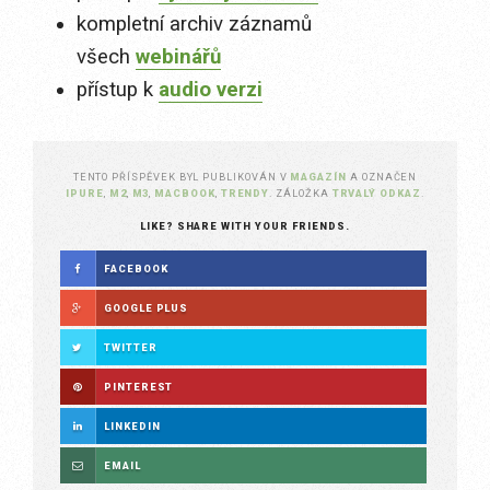
kompletní archiv záznamů
všech
webinářů
přístup k
audio verzi
TENTO PŘÍSPĚVEK BYL PUBLIKOVÁN V
MAGAZÍN
A OZNAČEN
IPURE
,
M2
,
M3
,
MACBOOK
,
TRENDY
. ZÁLOŽKA
TRVALÝ ODKAZ
.
LIKE? SHARE WITH YOUR FRIENDS.
FACEBOOK
GOOGLE PLUS
TWITTER
PINTEREST
LINKEDIN
EMAIL