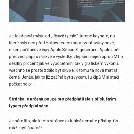
Je to přesně měsíc od „děsivě rychlé“, temné keynote, na
které byly den před Halloweenem odprezentovány nové,
nejen počítačové čipy Apple Silicon 3. generace. Apple opět
předvedl papírově skvělé výsledky, zlepšení nejen oproti M1 o
desítky procent jak ve výpočetním, tak v grafickém výkonu,
všechno se prostě zdálo být skvělé. K tomu ta nová matná
černá! Jenže, jak to již začíná být zvykem, i u čipů M si stačí
počkat na p . . .
Stránka je určena pouze pro předplatitele s příslušným
typem předplatného.
Je nám líto, ale k této stránce aktuálně nemáte přístup. Co
může být špatně?