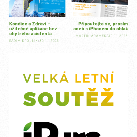
Kondice a Zdraví –
Připoutejte se, prosím
užitečné aplikace bez
aneb s iPhonem do oblak
chytrého asistenta
MARTIN ADÁMEK
/
30.11.2023
RADIM KROULÍK
/
30.11.2023