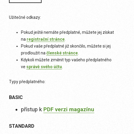
Užitečné odkazy:
Pokud ještě nemáte předplatné, můžete jej získat
na
registrační stránce
.
Pokud vaše předplatné již skončilo, můžete si jej
prodloužit na
členské stránce
.
Kdykoli můžete změnit typ vašeho předplatného
ve
správě svého účtu
.
Typy předplatného:
BASIC
přístup k
PDF verzi magazínu
STANDARD