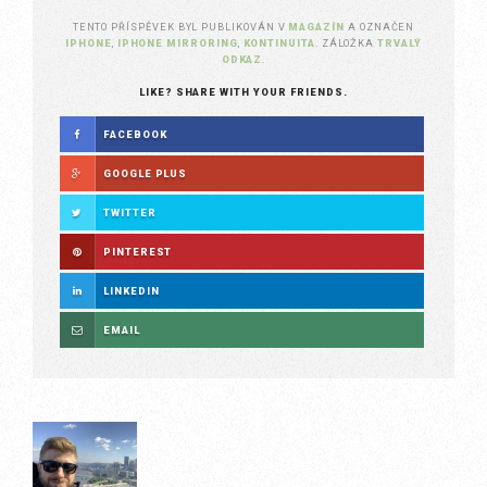
TENTO PŘÍSPĚVEK BYL PUBLIKOVÁN V
MAGAZÍN
A OZNAČEN
IPHONE
,
IPHONE MIRRORING
,
KONTINUITA
. ZÁLOŽKA
TRVALÝ
ODKAZ
.
LIKE? SHARE WITH YOUR FRIENDS.
FACEBOOK
GOOGLE PLUS
TWITTER
PINTEREST
LINKEDIN
EMAIL