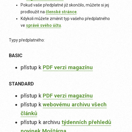
Pokud vaše předplatné již skončilo, můžete si jej
prodloužit na
členské stránce
.
Kdykoli můžete změnit typ vašeho předplatného
ve
správě svého účtu
.
Typy předplatného:
BASIC
přístup k
PDF verzi magazínu
STANDARD
přístup k
PDF verzi magazínu
přístup k
webovému archivu všech
článků
přístup k archivu
týdenních přehledů
novinek Moštárna