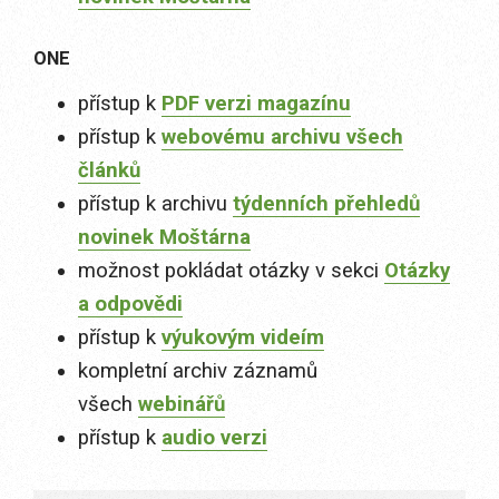
ONE
přístup k
PDF verzi magazínu
přístup k
webovému archivu všech
článků
přístup k archivu
týdenních přehledů
novinek Moštárna
možnost pokládat otázky v sekci
Otázky
a odpovědi
přístup k
výukovým videím
kompletní archiv záznamů
všech
webinářů
přístup k
audio verzi