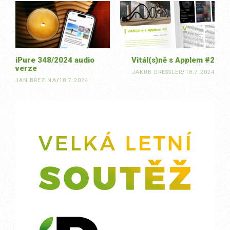
navigation
iPure 348/2024 audio
Vitál(s)ně s Applem #2
verze
JAKUB DRESSLER
/
18.7.2024
JAN BŘEZINA
/
18.7.2024