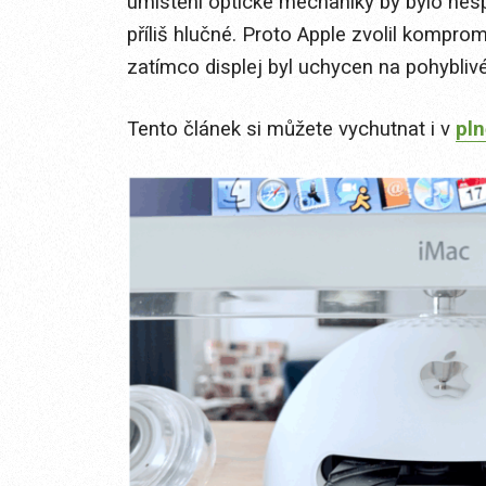
umístění optické mechaniky by bylo nespo
příliš hlučné. Proto Apple zvolil komprom
zatímco displej byl uchycen na pohybliv
Tento článek si můžete vychutnat i v
pl