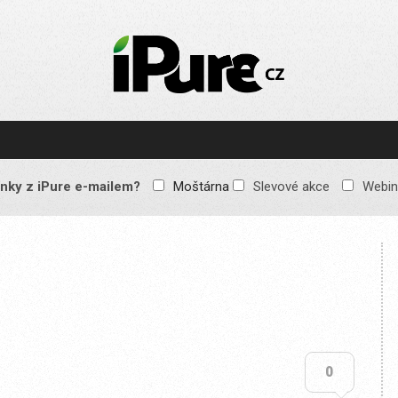
IPURE.CZ
Prémiový Apple e-
magazín, který vychází
každý týden. Žádné
reklamy, žádné
spekulace, jen čistý
obsah pro všechny
nky z iPure e-mailem?
Moštárna
Slevové akce
Webin
Apple fandy. Recenze,
komentáře a praktické
návody, jak začlenit
Apple zařízení do
každodenního života.
0