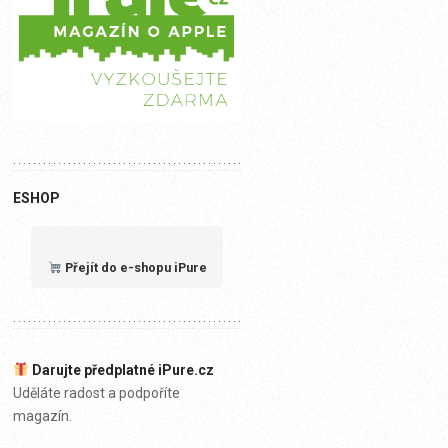
ESHOP
Přejít do e-shopu iPure
Darujte předplatné iPure.cz
Uděláte radost a podpoříte
magazín.