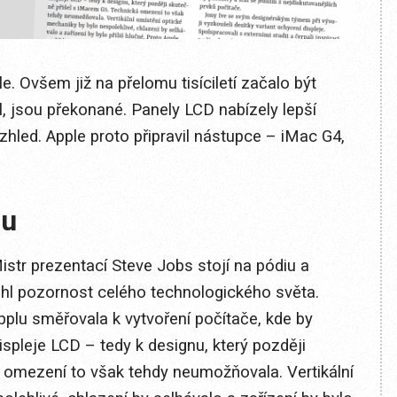
. Ovšem již na přelomu tisíciletí začalo být
l, jsou překonané. Panely LCD nabízely lepší
zhled. Apple proto připravil nástupce – iMac G4,
ou
str prezentací Steve Jobs stojí na pódiu a
táhl pozornost celého technologického světa.
pplu směřovala k vytvoření počítače, kde by
spleje LCD – tedy k designu, který později
 omezení to však tehdy neumožňovala. Vertikální