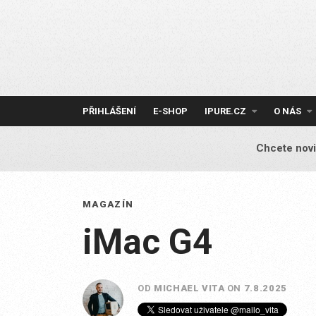
Skip
to
content
PŘIHLÁŠENÍ
E-SHOP
IPURE.CZ
O NÁS
Chcete novi
MAGAZÍN
iMac G4
OD
MICHAEL VITA
ON
7.8.2025