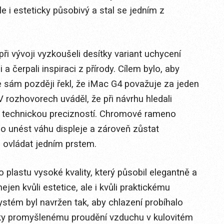
 i esteticky působivý a stal se jedním z
 vývoji vyzkoušeli desítky variant uchycení
 a čerpali inspiraci z přírody. Cílem bylo, aby
ve sám později řekl, že iMac G4 považuje za jeden
V rozhovorech uváděl, že při návrhu hledali
 technickou precizností. Chromové rameno
o unést váhu displeje a zároveň zůstat
o ovládat jedním prstem.
plastu vysoké kvality, který působil elegantně a
nejen kvůli estetice, ale i kvůli praktickému
ystém byl navržen tak, aby chlazení probíhalo
díky promyšlenému proudění vzduchu v kulovitém