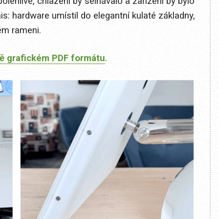
lehlivé, chlazení by selhávalo a zařízení by bylo
is: hardware umístil do elegantní kulaté základny,
ém rameni.
ně grafickém PDF formátu
.