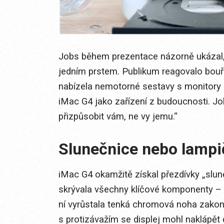
Jobs během prezentace názorně ukázal, j
jedním prstem. Publikum reagovalo bouřl
nabízela nemotorné sestavy s monitory
iMac G4 jako zařízení z budoucnosti. J
přizpůsobit vám, ne vy jemu.“
Slunečnice nebo lampi
iMac G4 okamžitě získal přezdívky „slune
skrývala všechny klíčové komponenty –
ní vyrůstala tenká chromová noha zak
s protizávažím se displej mohl naklápět