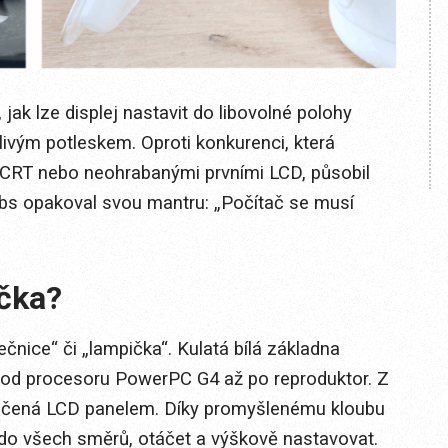
ak lze displej nastavit do libovolné polohy
ivým potleskem. Oproti konkurenci, která
 CRT nebo neohrabanými prvními LCD, působil
obs opakoval svou mantru: „Počítač se musí
čka?
čnice“ či „lampička“. Kulatá bílá základna
 od procesoru PowerPC G4 až po reproduktor. Z
ončená LCD panelem. Díky promyšlenému kloubu
 do všech směrů, otáčet a výškově nastavovat.