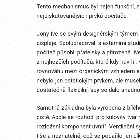
Tento mechanismus byl nejen funkční, ale
nejdiskutovanějších prvků počítače.
Jony Ive se svým designérským týmem při
displeje. Spolupracovali s externími studii
počítač působil přátelsky a přirozeně. I
z nejhezčích počítačů, které kdy navrhl. 
rovnováhu mezi organickým vzhledem a
nebylo jen estetickým prvkem, ale musel
dostatečně flexibilní, aby se dalo snadn
Samotná základna byla vyrobena z bílého 
čistě. Apple se rozhodl pro kulovitý tvar 
rozložení komponent uvnitř. Ventilační s
tiše a neznatelně, což se podařilo jen 