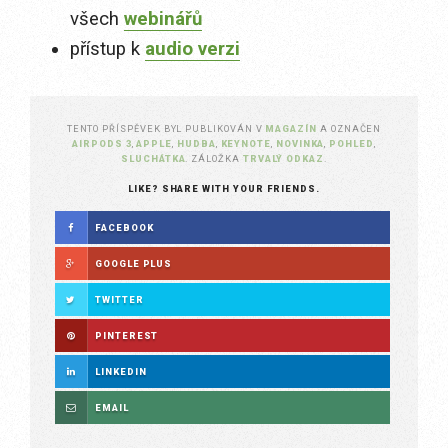
všech
webinářů
přístup k
audio verzi
TENTO PŘÍSPĚVEK BYL PUBLIKOVÁN V
MAGAZÍN
A OZNAČEN
AIRPODS 3
,
APPLE
,
HUDBA
,
KEYNOTE
,
NOVINKA
,
POHLED
,
SLUCHÁTKA
. ZÁLOŽKA
TRVALÝ ODKAZ
.
LIKE? SHARE WITH YOUR FRIENDS.
FACEBOOK
GOOGLE PLUS
TWITTER
PINTEREST
LINKEDIN
EMAIL