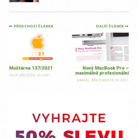
Post
PŘEDCHOZÍ ČLÁNEK
DALŠÍ ČLÁNEK
navigation
Moštárna 137/2021
Nový MacBook Pro –
maximálně profesionální
FILIP BROŽ
/
24.10.2021
DANIEL BŘEZINA
/
28.10.2021