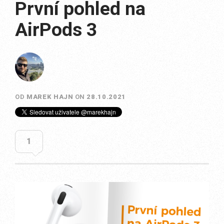
První pohled na
AirPods 3
OD
MAREK HAJN
ON
28.10.2021
1