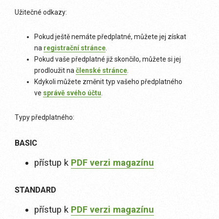
Užitečné odkazy:
Pokud ještě nemáte předplatné, můžete jej získat
na
registrační stránce
.
Pokud vaše předplatné již skončilo, můžete si jej
prodloužit na
členské stránce
.
Kdykoli můžete změnit typ vašeho předplatného
ve
správě svého účtu
.
Typy předplatného:
BASIC
přístup k
PDF verzi magazínu
STANDARD
přístup k
PDF verzi magazínu