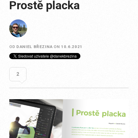
Prostě placka
OD
DANIEL BŘEZINA
ON
10.6.2021
2