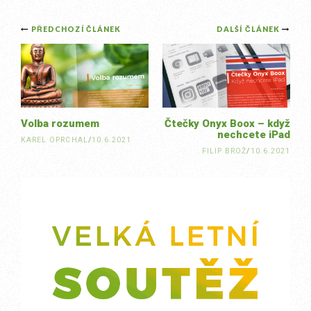
Post
PŘEDCHOZÍ ČLÁNEK
DALŠÍ ČLÁNEK
navigation
Volba rozumem
Čtečky Onyx Boox – když
nechcete iPad
KAREL OPRCHAL
/
10.6.2021
FILIP BROŽ
/
10.6.2021