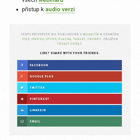
všech
webinářů
přístup k
audio verzi
TENTO PŘÍSPĚVEK BYL PUBLIKOVÁN V
MAGAZÍN
A OZNAČEN
IPAD
,
IPADOS
,
IPURE
,
PLACKA
,
TABLET
,
TRENDY
. ZÁLOŽKA
TRVALÝ ODKAZ
.
LIKE? SHARE WITH YOUR FRIENDS.
FACEBOOK
GOOGLE PLUS
TWITTER
PINTEREST
LINKEDIN
EMAIL