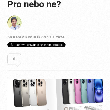
Pro nebo ne?
OD
RADIM KROULÍK
ON
19.9.2024
0