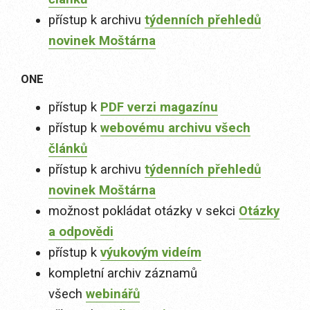
přístup k archivu
týdenních přehledů
novinek Moštárna
ONE
přístup k
PDF verzi magazínu
přístup k
webovému archivu všech
článků
přístup k archivu
týdenních přehledů
novinek Moštárna
možnost pokládat otázky v sekci
Otázky
a odpovědi
přístup k
výukovým videím
kompletní archiv záznamů
všech
webinářů