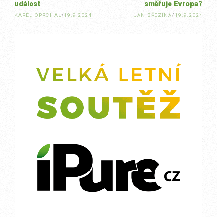
událost
směřuje Evropa?
KAREL OPRCHAL
/
19.9.2024
JAN BŘEZINA
/
19.9.2024