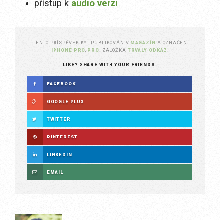
přístup k
audio verzi
TENTO PŘÍSPĚVEK BYL PUBLIKOVÁN V
MAGAZÍN
A OZNAČEN
IPHONE PRO
,
PRO
. ZÁLOŽKA
TRVALÝ ODKAZ
.
LIKE? SHARE WITH YOUR FRIENDS.
FACEBOOK
GOOGLE PLUS
TWITTER
PINTEREST
LINKEDIN
EMAIL