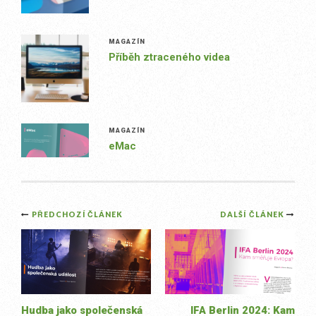
MAGAZÍN
Příběh ztraceného videa
MAGAZÍN
eMac
Post
PŘEDCHOZÍ ČLÁNEK
DALŠÍ ČLÁNEK
navigation
Hudba jako společenská
IFA Berlin 2024: Kam