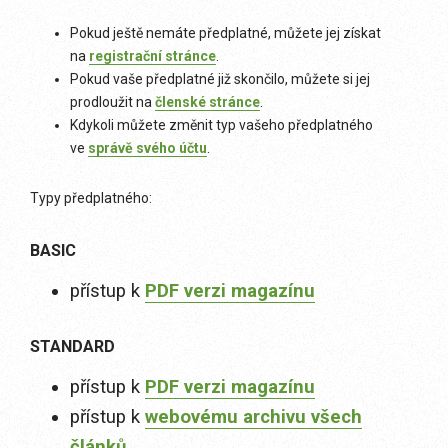
Pokud ještě nemáte předplatné, můžete jej získat
na
registrační stránce
.
Pokud vaše předplatné již skončilo, můžete si jej
prodloužit na
členské stránce
.
Kdykoli můžete změnit typ vašeho předplatného
ve
správě svého účtu
.
Typy předplatného:
BASIC
přístup k
PDF verzi magazínu
STANDARD
přístup k
PDF verzi magazínu
přístup k
webovému archivu všech
článků