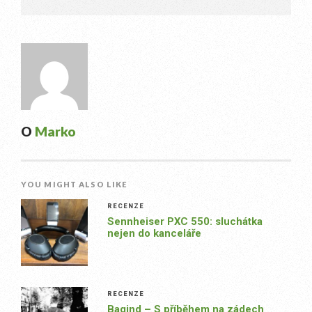
O
Marko
YOU MIGHT ALSO LIKE
RECENZE
Sennheiser PXC 550: sluchátka
nejen do kanceláře
RECENZE
Bagind – S příběhem na zádech