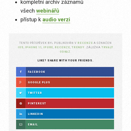
kompletní archiv záznamů
všech
webinářů
přístup k
audio verzi
TENTO PŘÍSPĚVEK BYL PUBLIKOVÁN V
RECENZE
A OZNAČEN
IOS
,
IPHONE 11
,
IPURE
,
RECENZE
,
TRENDY
. ZÁLOŽKA
TRVALÝ
ODKAZ
.
LIKE? SHARE WITH YOUR FRIENDS.
FACEBOOK
GOOGLE PLUS
TWITTER
PINTEREST
LINKEDIN
EMAIL