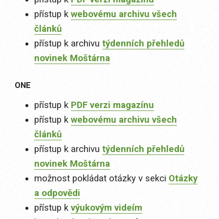
přístup k
webovému archivu všech
článků
přístup k archivu
týdenních přehledů
novinek Moštárna
ONE
přístup k
PDF verzi magazínu
přístup k
webovému archivu všech
článků
přístup k archivu
týdenních přehledů
novinek Moštárna
možnost pokládat otázky v sekci
Otázky
a odpovědi
přístup k
výukovým videím