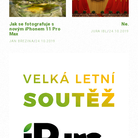
Jak se fotografuje s
Ne.
novým iPhonem 11 Pro
JURA IBL
/
24.10.2019
Max
JAN BŘEZINA
/
24.10.2019