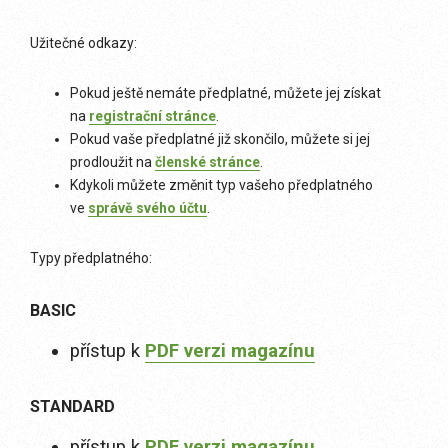
Užitečné odkazy:
Pokud ještě nemáte předplatné, můžete jej získat
na
registrační stránce
.
Pokud vaše předplatné již skončilo, můžete si jej
prodloužit na
členské stránce
.
Kdykoli můžete změnit typ vašeho předplatného
ve
správě svého účtu
.
Typy předplatného:
BASIC
přístup k
PDF verzi magazínu
STANDARD
přístup k
PDF verzi magazínu