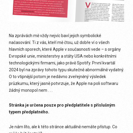
Na zprávách mě vždy nejvíc baví jejich symbolické
načasování. Ti z vás, kteří mě čtou, už dobře ví o všech
hlavních sporech, které Apple v současnosti vede – s orgány
Evropské unie, ministerstvy a státy USA nebo konkrétními
technologickými firmami, jako právě Spotify. První kvartál
2024 byl na zprávy tohoto typu skutečně abnormálně vydatný.
O to vtipnější potom je nedávno zveřejněný výsledek
průzkumu, který jasně potvrzuje, že Apple na poli softwaru
žádný monopol nem . . .
Stránka je určena pouze pro předplatitele s příslušným
typem předplatného.
Je nám líto, ale k této stránce aktuálně nemáte přístup. Co