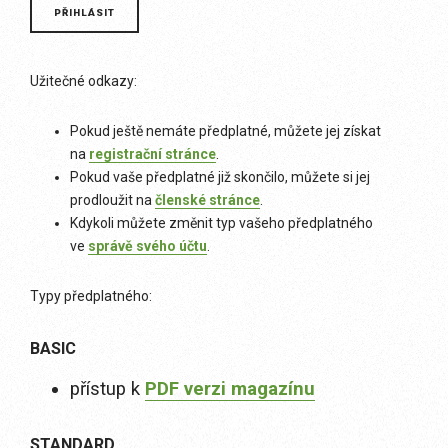
Užitečné odkazy:
Pokud ještě nemáte předplatné, můžete jej získat
na
registrační stránce
.
Pokud vaše předplatné již skončilo, můžete si jej
prodloužit na
členské stránce
.
Kdykoli můžete změnit typ vašeho předplatného
ve
správě svého účtu
.
Typy předplatného:
BASIC
přístup k
PDF verzi magazínu
STANDARD