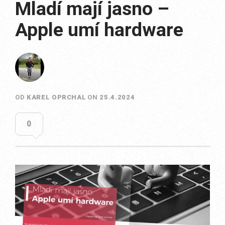
Mladí mají jasno –
Apple umí hardware
OD
KAREL OPRCHAL
ON
25.4.2024
0