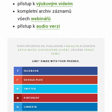
přístup k
výukovým videím
kompletní archiv záznamů
všech
webinářů
přístup k
audio verzi
TENTO PŘÍSPĚVEK BYL PUBLIKOVÁN V
MAGAZÍN
A OZNAČEN
APPLE MUSIC
,
DOPORUČENÉ
,
SLUŽBY
. ZÁLOŽKA
TRVALÝ
ODKAZ
.
LIKE? SHARE WITH YOUR FRIENDS.
FACEBOOK
GOOGLE PLUS
TWITTER
PINTEREST
LINKEDIN