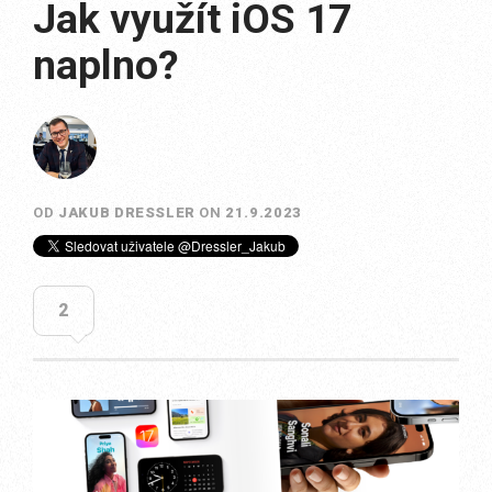
Jak využít iOS 17
naplno?
OD
JAKUB DRESSLER
ON
21.9.2023
2