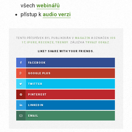
všech
webinářů
přístup k
audio verzi
TENTO PŘÍSPĚVEK BYL PUBLIKOVÁN V
MAGAZÍN
A OZNAČEN
IOS
17
,
IPURE
,
RECENZE
,
TRENDY
. ZÁLOŽKA
TRVALÝ ODKAZ
.
LIKE? SHARE WITH YOUR FRIENDS.
FACEBOOK
GOOGLE PLUS
TWITTER
PINTEREST
LINKEDIN
EMAIL