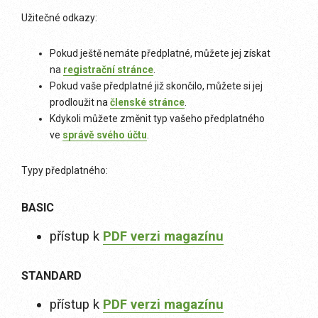
Užitečné odkazy:
Pokud ještě nemáte předplatné, můžete jej získat
na
registrační stránce
.
Pokud vaše předplatné již skončilo, můžete si jej
prodloužit na
členské stránce
.
Kdykoli můžete změnit typ vašeho předplatného
ve
správě svého účtu
.
Typy předplatného:
BASIC
přístup k
PDF verzi magazínu
STANDARD
přístup k
PDF verzi magazínu