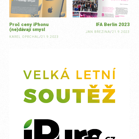
Proč ceny iPhonu
IFA Berlin 2023
(ne)dávají smysl
JAN BŘEZINA
/
21.9.2023
KAREL OPRCHAL
/
21.9.2023