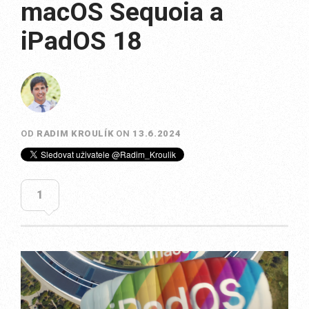
macOS Sequoia a
iPadOS 18
OD
RADIM KROULÍK
ON
13.6.2024
1