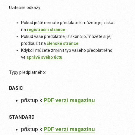
Užitečné odkazy:
Pokud ještě nemáte předplatné, můžete jej získat
na
registrační stránce
.
Pokud vaše předplatné již skončilo, můžete si jej
prodloužit na
členské stránce
.
Kdykoli můžete změnit typ vašeho předplatného
ve
správě svého účtu
.
Typy předplatného:
BASIC
přístup k
PDF verzi magazínu
STANDARD
přístup k
PDF verzi magazínu