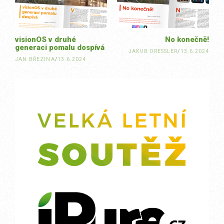
visionOS v druhé
No konečně!
generaci pomalu dospívá
JAKUB DRESSLER
/
13.6.2024
JAN BŘEZINA
/
13.6.2024