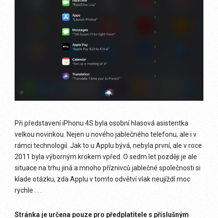
Při představení iPhonu 4S byla osobní hlasová asistentka
velkou novinkou. Nejen u nového jablečného telefonu, ale i v
rámci technologií. Jak to u Applu bývá, nebyla první, ale v roce
2011 byla výborným krokem vpřed. O sedm let později je ale
situace na trhu jiná a mnoho příznivců jablečné společnosti si
klade otázku, zda Applu v tomto odvětví vlak neujíždí moc
rychle . . .
Stránka je určena pouze pro předplatitele s příslušným