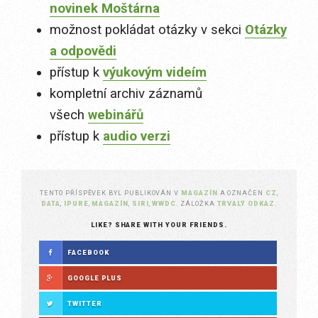
novinek Moštárna
možnost pokládat otázky v sekci
Otázky
a odpovědi
přístup k
výukovým videím
kompletní archiv záznamů
všech
webinářů
přístup k
audio verzi
TENTO PŘÍSPĚVEK BYL PUBLIKOVÁN V
MAGAZÍN
A OZNAČEN
CZ
,
DATA
,
IPURE
,
MAGAZÍN
,
SIRI
,
WWDC
. ZÁLOŽKA
TRVALÝ ODKAZ
.
LIKE? SHARE WITH YOUR FRIENDS.
FACEBOOK
GOOGLE PLUS
TWITTER