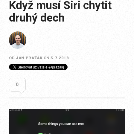
Když musí Siri chytit
druhý dech
OD
JAN PRAŽÁK
ON
5.7.2018
0