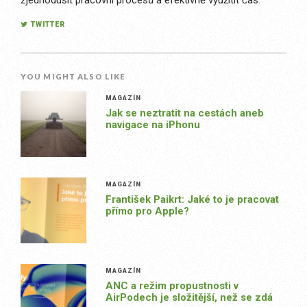
zjednodušit pracovní procesů a efektivně využitít čas.
TWITTER
YOU MIGHT ALSO LIKE
MAGAZÍN
Jak se neztratit na cestách aneb
navigace na iPhonu
MAGAZÍN
František Paikrt: Jaké to je pracovat
přímo pro Apple?
MAGAZÍN
ANC a režim propustnosti v
AirPodech je složitější, než se zdá