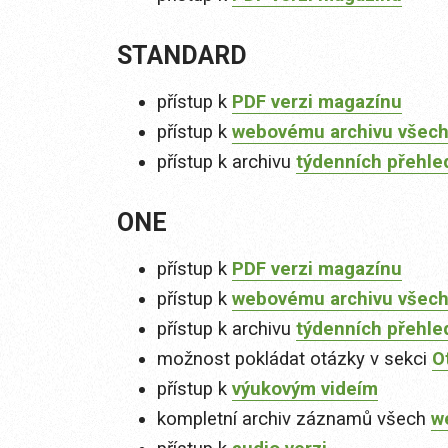
STANDARD
přístup k
PDF verzi magazínu
přístup k
webovému archivu všech
přístup k archivu
týdenních přehle
ONE
přístup k
PDF verzi magazínu
přístup k
webovému archivu všech
přístup k archivu
týdenních přehle
možnost pokládat otázky v sekci
O
přístup k
výukovým videím
kompletní archiv záznamů všech
w