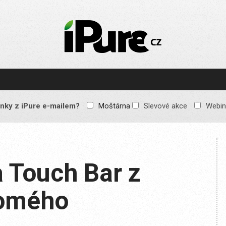
IPURE.CZ
Prémiový Apple e-
magazín, který vychází
každý týden. Žádné
reklamy, žádné
spekulace, jen čistý
obsah pro všechny
nky z iPure e-mailem?
Moštárna
Slevové akce
Webin
Apple fandy. Recenze,
komentáře a praktické
návody, jak začlenit
Apple zařízení do
každodenního života.
 Touch Bar z
domého