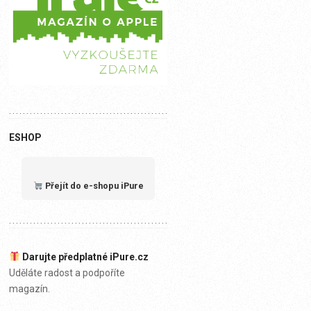
ESHOP
Přejít do e-shopu iPure
Darujte předplatné iPure.cz
Uděláte radost a podpoříte
magazín.