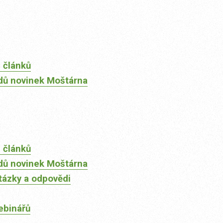
 článků
dů novinek Moštárna
 článků
dů novinek Moštárna
tázky a odpovědi
ebinářů