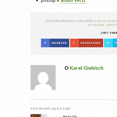
přístup k
audio verzi
TENTO PŘÍSPĚVEK BYL PUBLIKOVÁN V
MAGAZÍN
A O
VOICEOVER
,
ZPŘÍST
LIKE? SHA
FACEBOOK
GOOGLE PLUS
T
O
Karel Giebisch
YOU MIGHT ALSO LIKE
MAGAZÍN