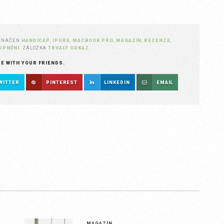
ZNAČEN
HANDICAP
,
IPURE
,
MACBOOK PRO
,
MAGAZÍN
,
RECENZE
,
UPNĚNÍ
. ZÁLOŽKA
TRVALÝ ODKAZ
.
RE WITH YOUR FRIENDS.
WITTER
PINTEREST
LINKEDIN
EMAIL
MAGAZÍN