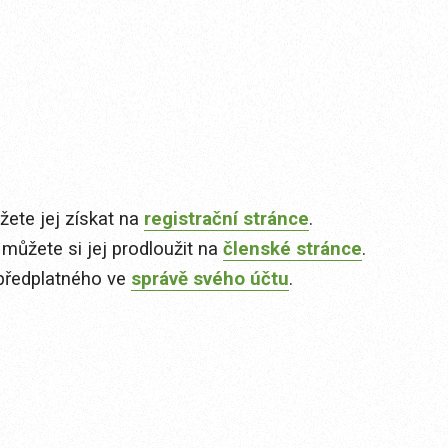
ete jej získat na
registrační stránce
.
 můžete si jej prodloužit na
členské stránce
.
předplatného ve
správě svého účtu
.