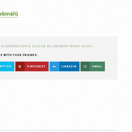
ebinářů
N
A OZNAČEN
APPLE SILICON
,
M4
. ZÁLOŽKA
TRVALÝ ODKAZ
.
RE WITH YOUR FRIENDS.
WITTER
PINTEREST
LINKEDIN
EMAIL