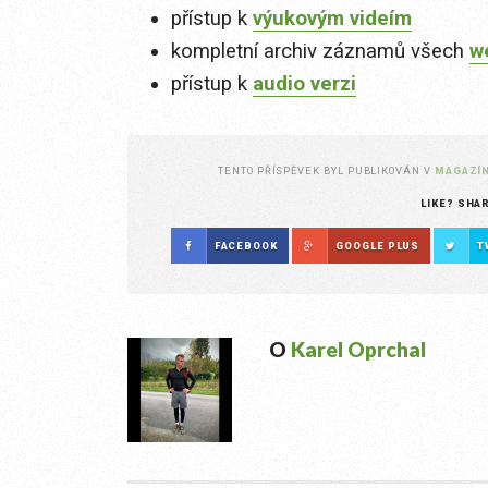
přístup k
výukovým videím
kompletní archiv záznamů všech
w
přístup k
audio verzi
TENTO PŘÍSPĚVEK BYL PUBLIKOVÁN V
MAGAZÍ
LIKE? SHA
FACEBOOK
GOOGLE PLUS
T
O
Karel Oprchal