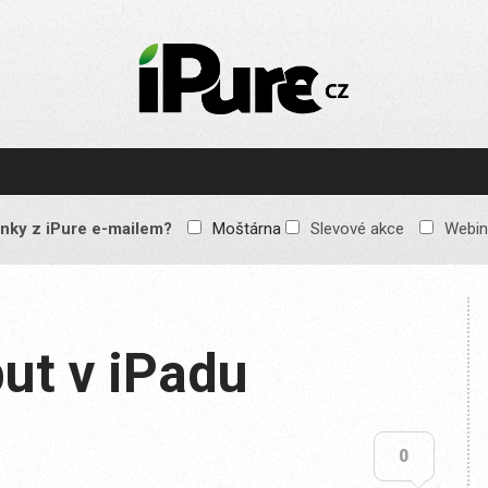
IPURE.CZ
Prémiový Apple e-
magazín, který vychází
každý týden. Žádné
reklamy, žádné
spekulace, jen čistý
obsah pro všechny
nky z iPure e-mailem?
Moštárna
Slevové akce
Webin
Apple fandy. Recenze,
komentáře a praktické
návody, jak začlenit
Apple zařízení do
každodenního života.
ut v iPadu
0