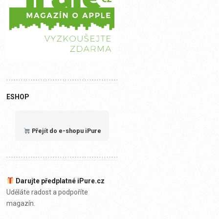
ESHOP
Přejít do e-shopu iPure
Darujte předplatné iPure.cz
Uděláte radost a podpoříte
magazín.