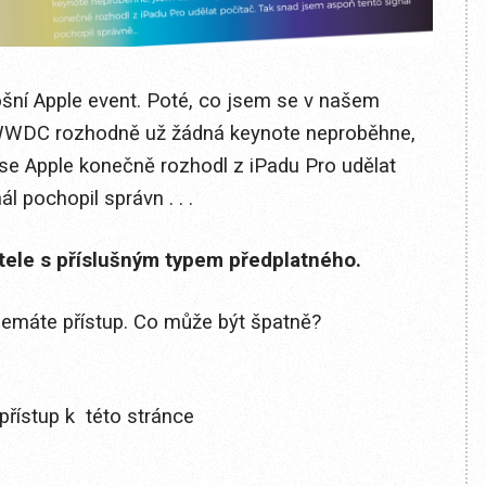
tošní Apple event. Poté, co jsem se v našem
 WWDC rozhodně už žádná keynote neproběhne,
 se Apple konečně rozhodl z iPadu Pro udělat
l pochopil správn . . .
itele s příslušným typem předplatného.
 nemáte přístup. Co může být špatně?
přístup k této stránce