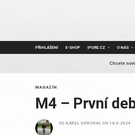
Skip
to
content
PŘIHLÁŠENÍ
E-SHOP
IPURE.CZ
O NÁS
Chcete novi
MAGAZÍN
M4 – První deb
OD
KAREL OPRCHAL
ON
16.5.2024