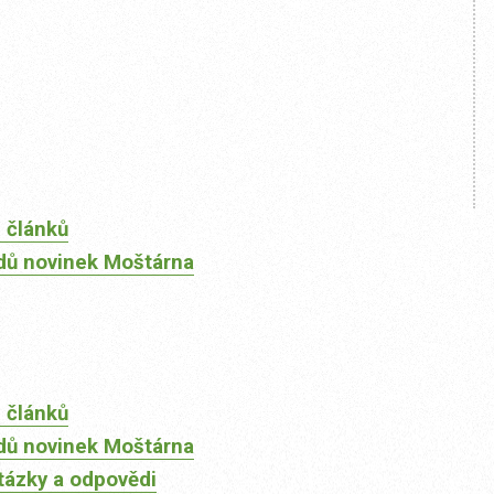
 článků
dů novinek Moštárna
 článků
dů novinek Moštárna
tázky a odpovědi