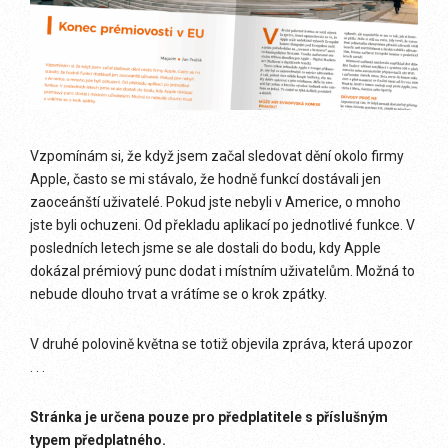
Vzpomínám si, že když jsem začal sledovat dění okolo firmy
Apple, často se mi stávalo, že hodně funkcí dostávali jen
zaoceánští uživatelé. Pokud jste nebyli v Americe, o mnoho
jste byli ochuzeni. Od překladu aplikací po jednotlivé funkce. V
posledních letech jsme se ale dostali do bodu, kdy Apple
dokázal prémiový punc dodat i místním uživatelům. Možná to
nebude dlouho trvat a vrátíme se o krok zpátky.
V druhé polovině května se totiž objevila zpráva, která upozor
. . .
Stránka je určena pouze pro předplatitele s příslušným
typem předplatného.