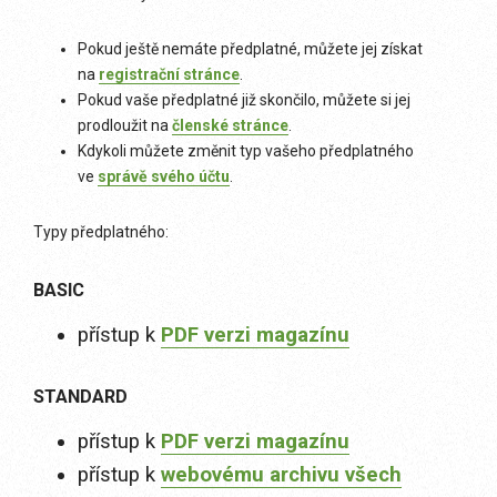
Pokud ještě nemáte předplatné, můžete jej získat
na
registrační stránce
.
Pokud vaše předplatné již skončilo, můžete si jej
prodloužit na
členské stránce
.
Kdykoli můžete změnit typ vašeho předplatného
ve
správě svého účtu
.
Typy předplatného:
BASIC
přístup k
PDF verzi magazínu
STANDARD
přístup k
PDF verzi magazínu
přístup k
webovému archivu všech