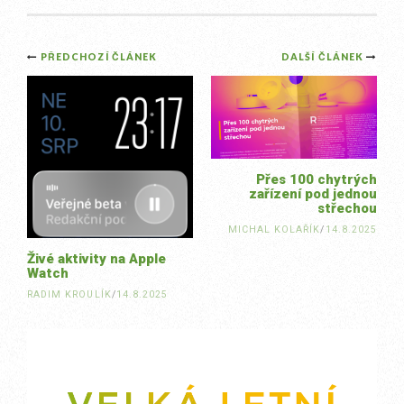
Post
PŘEDCHOZÍ ČLÁNEK
DALŠÍ ČLÁNEK
navigation
Přes 100 chytrých
zařízení pod jednou
střechou
MICHAL KOLAŘÍK
/
14.8.2025
Živé aktivity na Apple
Watch
RADIM KROULÍK
/
14.8.2025