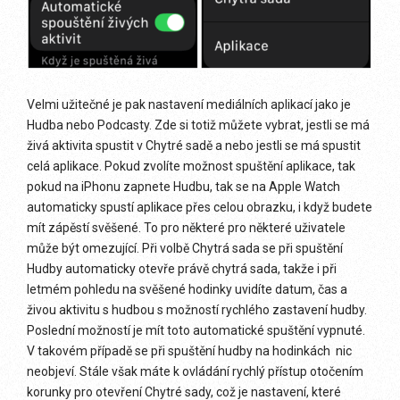
Velmi užitečné je pak nastavení mediálních aplikací jako je
Hudba nebo Podcasty. Zde si totiž můžete vybrat, jestli se má
živá aktivita spustit v Chytré sadě a nebo jestli se má spustit
celá aplikace. Pokud zvolíte možnost spuštění aplikace, tak
pokud na iPhonu zapnete Hudbu, tak se na Apple Watch
automaticky spustí aplikace přes celou obrazku, i když budete
mít zápěstí svěšené. To pro některé pro některé uživatele
může být omezující. Při volbě Chytrá sada se při spuštění
Hudby automaticky otevře právě chytrá sada, takže i při
letmém pohledu na svěšené hodinky uvidíte datum, čas a
živou aktivitu s hudbou s možností rychlého zastavení hudby.
Poslední možností je mít toto automatické spuštění vypnuté.
V takovém případě se při spuštění hudby na hodinkách nic
neobjeví. Stále však máte k ovládání rychlý přístup otočením
korunky pro otevření Chytré sady, což je nastavení, které