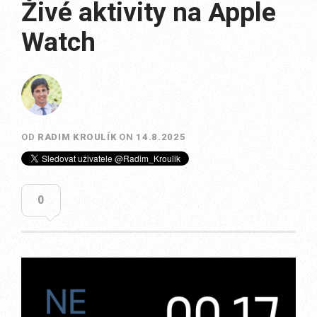
Živé aktivity na Apple
Watch
OD
RADIM KROULÍK
ON
14.8.2025
0