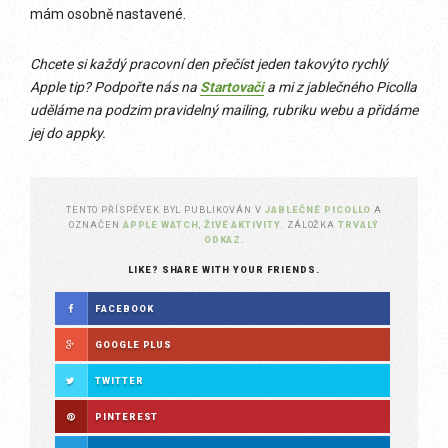
mám osobně nastavené.
Chcete si každý pracovní den přečíst jeden takovýto rychlý
Apple tip? Podpořte nás na
Startovači
a mi z jablečného Picolla
uděláme na podzim pravidelný mailing, rubriku webu a přidáme
jej do appky.
TENTO PŘÍSPĚVEK BYL PUBLIKOVÁN V
JABLEČNÉ PICOLLO
A
OZNAČEN
APPLE WATCH
,
ŽIVÉ AKTIVITY
. ZÁLOŽKA
TRVALÝ
ODKAZ
.
LIKE? SHARE WITH YOUR FRIENDS.
FACEBOOK
GOOGLE PLUS
TWITTER
PINTEREST