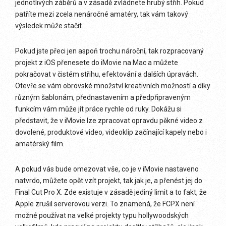
jednotlivých záběrů a v zásadě zvládnete hrubý střih. Pokud
patříte mezi zcela nenáročné amatéry, tak vám takový
výsledek může stačit.
Pokud jste přeci jen aspoň trochu nároční, tak rozpracovaný
projekt z iOS přenesete do iMovie na Mac a můžete
pokračovat v čistém střihu, efektování a dalších úpravách.
Otevře se vám obrovské množství kreativních možností a díky
různým šablonám, přednastavením a předpřipraveným
funkcím vám může jít práce rychle od ruky. Dokážu si
představit, že v iMovie lze zpracovat opravdu pěkné video z
dovolené, produktové video, videoklip začínající kapely nebo i
amatérský film.
A pokud vás bude omezovat vše, co je v iMovie nastaveno
natvrdo, můžete opět vzít projekt, tak jak je, a přenést jej do
Final Cut Pro X. Zde existuje v zásadě jediný limit a to fakt, že
Apple zrušil serverovou verzi. To znamená, že FCPX není
možné používat na velké projekty typu hollywoodských