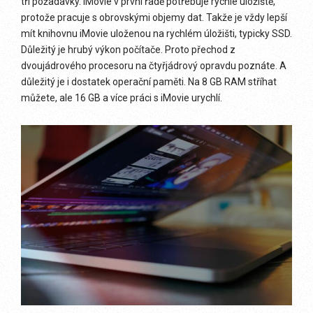
tři požadavky. iMovie v první řadě potřebuje rychlé úložiště,
protože pracuje s obrovskými objemy dat. Takže je vždy lepší
mít knihovnu iMovie uloženou na rychlém úložišti, typicky SSD.
Důležitý je hrubý výkon počítače. Proto přechod z
dvoujádrového procesoru na čtyřjádrový opravdu poznáte. A
důležitý je i dostatek operační paměti. Na 8 GB RAM stříhat
můžete, ale 16 GB a více práci s iMovie urychlí.