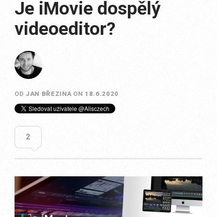
Je iMovie dospělý
videoeditor?
OD
JAN BŘEZINA
ON
18.6.2020
2