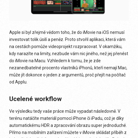
Apple si byl zřejmě vědom toho, že do iMovie na iOS nemusí
investovat tolik úsilí a peněz. Proto stvořil aplikaci, která vám
na cestách pomůže videoprojekt rozpracovat. V okamžiku,
kdy narazíte na limity, nezbude vám nic jiného, než jej přenést
do iMovie na Macu. Vzhledem k tomu, že je zde
nezanedbatelné procento vlastníků iPhonů, kteří nemají Mac,
může jít dokonce o jeden z argumentů, proč přejít na počítač
od Applu.
Ucelené workflow
Ve výsledku tedy vaše práce může vypadat následovně. V
terénu natáčíte materiál pomocí iPhone či iPadu, což je díky
automatickému HDR a zpracování obrazu super jednoduché.
Přímo na mobilním zařízení můžete v iMovie skládat příběh z