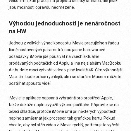
velkofilmů, kde pracují na projektu desítky střihačů, ale jinak
jsou možnosti opravdu neomezené.
Výhodou jednoduchosti je nenáročnost
na HW
Jednou z velkých výhod konceptu iMovie pracujícího s řadou
fixně nastavených parametrů jsou jasné hardwarové
požadavky. iMovie jde používat na všech aktuálně
prodávaných počítačích od Applu a i na nejslabším MacBooku
Air budete moci vytvořit video v plné kvalitě 4K. Čím výkonnější
Mac, tím bude práce rychlejší, ale i se starším Macem můžete
postříhat spoustu videí.
iMovie je aplikace napsaná výhradně pro prostředí Apple,
takže dokáže naplno využít výkonu počítače. Připravte se na
běžící chladiče, protože iMovie umí při některých výpočtech
naplno zaměstnat jak procesor, tak grafickou kartu. Pokud
chcete, aby byl střih videa v iMovie rychlý, potřebujete vyřešit