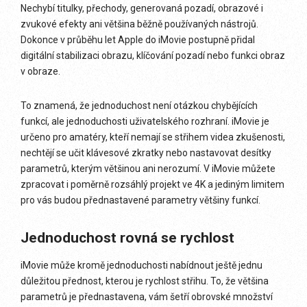
Nechybí titulky, přechody, generovaná pozadí, obrazové i
zvukové efekty ani většina běžně používaných nástrojů.
Dokonce v průběhu let Apple do iMovie postupně přidal
digitální stabilizaci obrazu, klíčování pozadí nebo funkci obraz
v obraze.
To znamená, že jednoduchost není otázkou chybějících
funkcí, ale jednoduchosti uživatelského rozhraní. iMovie je
určeno pro amatéry, kteří nemají se střihem videa zkušenosti,
nechtějí se učit klávesové zkratky nebo nastavovat desítky
parametrů, kterým většinou ani nerozumí. V iMovie můžete
zpracovat i poměrně rozsáhlý projekt ve 4K a jediným limitem
pro vás budou přednastavené parametry většiny funkcí.
Jednoduchost rovná se rychlost
iMovie může kromě jednoduchosti nabídnout ještě jednu
důležitou přednost, kterou je rychlost střihu. To, že většina
parametrů je přednastavena, vám šetří obrovské množství