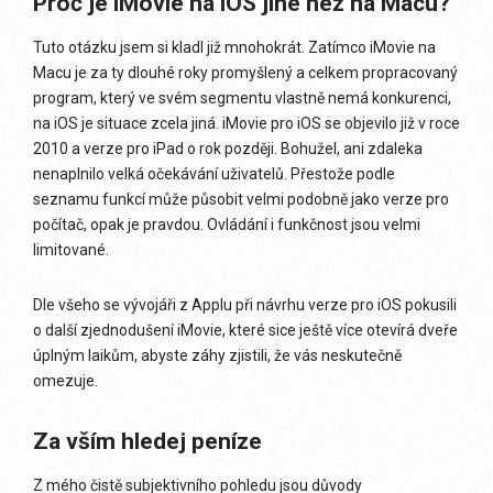
Proč je iMovie na iOS jiné než na Macu?
Tuto otázku jsem si kladl již mnohokrát. Zatímco iMovie na
Macu je za ty dlouhé roky promyšlený a celkem propracovaný
program, který ve svém segmentu vlastně nemá konkurenci,
na iOS je situace zcela jiná. iMovie pro iOS se objevilo již v roce
2010 a verze pro iPad o rok později. Bohužel, ani zdaleka
nenaplnilo velká očekávání uživatelů. Přestože podle
seznamu funkcí může působit velmi podobně jako verze pro
počítač, opak je pravdou. Ovládání i funkčnost jsou velmi
limitované.
Dle všeho se vývojáři z Applu při návrhu verze pro iOS pokusili
o další zjednodušení iMovie, které sice ještě více otevírá dveře
úplným laikům, abyste záhy zjistili, že vás neskutečně
omezuje.
Za vším hledej peníze
Z mého čistě subjektivního pohledu jsou důvody