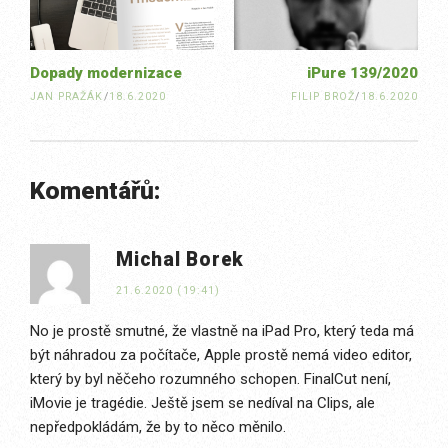
Dopady modernizace
iPure 139/2020
JAN PRAŽÁK
/
18.6.2020
FILIP BROŽ
/
18.6.2020
Komentářů:
Michal Borek
21.6.2020 (19:41)
No je prostě smutné, že vlastně na iPad Pro, který teda má
být náhradou za počítače, Apple prostě nemá video editor,
který by byl něčeho rozumného schopen. FinalCut není,
iMovie je tragédie. Ještě jsem se nedíval na Clips, ale
nepředpokládám, že by to něco měnilo.