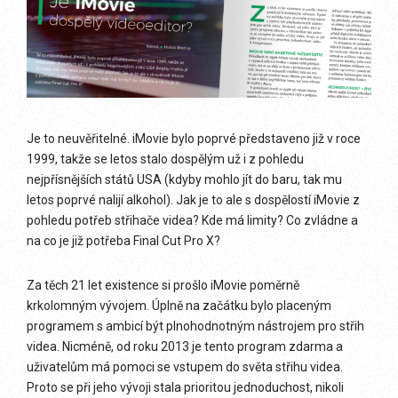
Je to neuvěřitelné. iMovie bylo poprvé představeno již v roce
1999, takže se letos stalo dospělým už i z pohledu
nejpřísnějších států USA (kdyby mohlo jít do baru, tak mu
letos poprvé nalijí alkohol). Jak je to ale s dospělostí iMovie z
pohledu potřeb střihače videa? Kde má limity? Co zvládne a
na co je již potřeba Final Cut Pro X?
Za těch 21 let existence si prošlo iMovie poměrně
krkolomným vývojem. Úplně na začátku bylo placeným
programem s ambicí být plnohodnotným nástrojem pro střih
videa. Nicméně, od roku 2013 je tento program zdarma a
uživatelům má pomoci se vstupem do světa střihu videa.
Proto se při jeho vývoji stala prioritou jednoduchost, nikoli