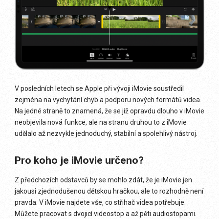
V posledních letech se Apple při vývoji iMovie soustředil
zejména na vychytání chyb a podporu nových formátů videa.
Na jedné straně to znamená, že se již opravdu dlouho v iMovie
neobjevila nová funkce, ale na stranu druhou to z iMovie
udělalo až nezvykle jednoduchý, stabilní a spolehlivý nástroj.
Pro koho je iMovie určeno?
Z předchozích odstavců by se mohlo zdát, že je iMovie jen
jakousi zjednodušenou dětskou hračkou, ale to rozhodně není
pravda. V iMovie najdete vše, co střihač videa potřebuje.
Můžete pracovat s dvojicí videostop a až pěti audiostopami.