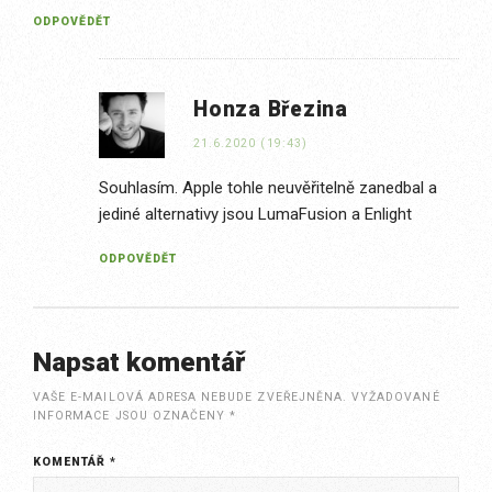
ODPOVĚDĚT
Honza Březina
21.6.2020 (19:43)
Souhlasím. Apple tohle neuvěřitelně zanedbal a
jediné alternativy jsou LumaFusion a Enlight
ODPOVĚDĚT
Napsat komentář
VAŠE E-MAILOVÁ ADRESA NEBUDE ZVEŘEJNĚNA.
VYŽADOVANÉ
INFORMACE JSOU OZNAČENY
*
KOMENTÁŘ
*