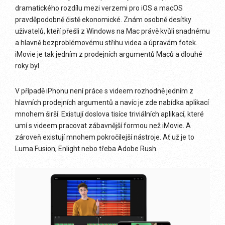
dramatického rozdílu mezi verzemi pro iOS a macOS
pravděpodobně čistě ekonomické. Znám osobně desítky
uživatelů, kteří přešli z Windows na Mac právě kvůli snadnému
a hlavně bezproblémovému střihu videa a úpravám fotek.
iMovie je tak jedním z prodejních argumentů Maců a dlouhé
roky byl.
V případě iPhonu není práce s videem rozhodně jedním z
hlavních prodejních argumentů a navíc je zde nabídka aplikací
mnohem širší. Existují doslova tisíce triviálních aplikací, které
umí s videem pracovat zábavnější formou než iMovie. A
zároveň existují mnohem pokročilejší nástroje. Ať už je to
Luma Fusion, Enlight nebo třeba Adobe Rush.