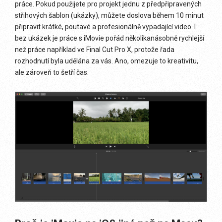
práce. Pokud použijete pro projekt jednu z předpřipravených
střihových šablon (ukázky), můžete doslova během 10 minut
připravit krátké, poutavé a profesionálně vypadající video. I
bez ukázek je práce s iMovie pořád několikanásobně rychlejší
než práce například ve Final Cut Pro X, protože řada
rozhodnutí byla udělána za vás. Ano, omezuje to kreativitu,
ale zároveň to šetří čas.