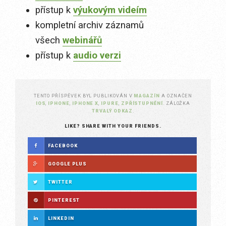
přístup k
výukovým videím
kompletní archiv záznamů
všech
webinářů
přístup k
audio verzi
TENTO PŘÍSPĚVEK BYL PUBLIKOVÁN V
MAGAZÍN
A OZNAČEN
IOS
,
IPHONE
,
IPHONE X
,
IPURE
,
ZPŘÍSTUPNĚNÍ
. ZÁLOŽKA
TRVALÝ ODKAZ
.
LIKE? SHARE WITH YOUR FRIENDS.
FACEBOOK
GOOGLE PLUS
TWITTER
PINTEREST
LINKEDIN