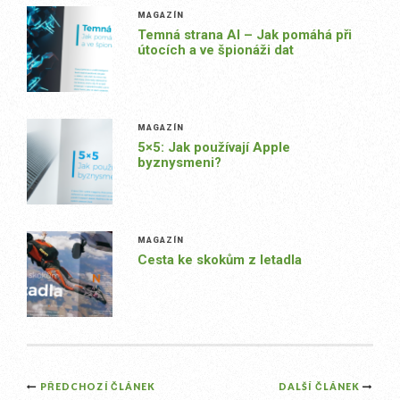
MAGAZÍN
Temná strana AI – Jak pomáhá při
útocích a ve špionáži dat
MAGAZÍN
5×5: Jak používají Apple
byznysmeni?
MAGAZÍN
Cesta ke skokům z letadla
Post
PŘEDCHOZÍ ČLÁNEK
DALŠÍ ČLÁNEK