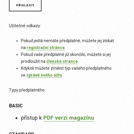
Užitečné odkazy:
Pokud ještě nemáte předplatné, můžete jej získat
na
registrační stránce
.
Pokud vaše předplatné již skončilo, můžete si jej
prodloužit na
členské stránce
.
Kdykoli můžete změnit typ vašeho předplatného
ve
správě svého účtu
.
Typy předplatného:
BASIC
přístup k
PDF verzi magazínu