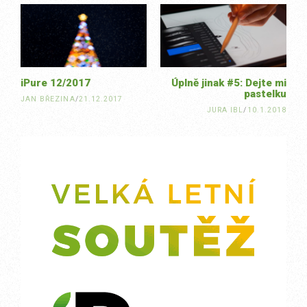
navigation
iPure 12/2017
Úplně jinak #5: Dejte mi
pastelku
JAN BŘEZINA
/
21.12.2017
JURA IBL
/
10.1.2018