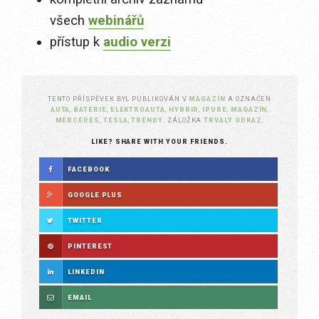
všech
webinářů
přístup k
audio verzi
TENTO PŘÍSPĚVEK BYL PUBLIKOVÁN V
MAGAZÍN
A OZNAČEN
AUTA
,
BATERIE
,
ELEKTROAUTA
,
HYBRID
,
IPURE
,
MAGAZÍN
,
MERCEDES
,
TESLA
,
TRENDY
. ZÁLOŽKA
TRVALÝ ODKAZ
.
LIKE? SHARE WITH YOUR FRIENDS.
FACEBOOK
GOOGLE PLUS
TWITTER
PINTEREST
LINKEDIN
EMAIL