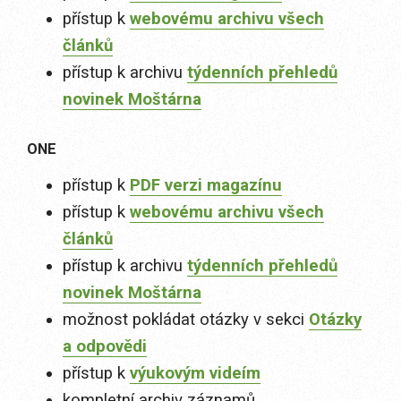
přístup k
webovému archivu všech
článků
přístup k archivu
týdenních přehledů
novinek Moštárna
ONE
přístup k
PDF verzi magazínu
přístup k
webovému archivu všech
článků
přístup k archivu
týdenních přehledů
novinek Moštárna
možnost pokládat otázky v sekci
Otázky
a odpovědi
přístup k
výukovým videím
kompletní archiv záznamů