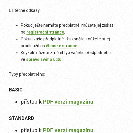
Užitečné odkazy:
Pokud ještě nemáte předplatné, můžete jej získat
na
registrační stránce
.
Pokud vaše předplatné již skončilo, můžete si jej
prodloužit na
členské stránce
.
Kdykoli můžete změnit typ vašeho předplatného
ve
správě svého účtu
.
Typy předplatného:
BASIC
přístup k
PDF verzi magazínu
STANDARD
přístup k
PDF verzi magazínu