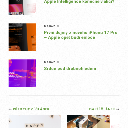
Apple Intelligence konečně v akci?
MAGAZÍN
První dojmy z nového iPhonu 17 Pro
– Apple opět budí emoce
MAGAZÍN
Srdce pod drobnohledem
Post
PŘEDCHOZÍ ČLÁNEK
DALŠÍ ČLÁNEK
navigation