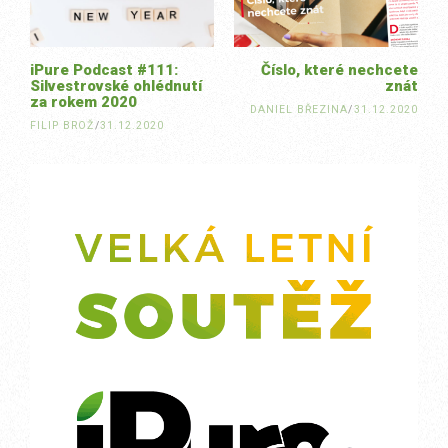
iPure Podcast #111:
Číslo, které nechcete
Silvestrovské ohlédnutí
znát
za rokem 2020
DANIEL BŘEZINA
/
31.12.2020
FILIP BROŽ
/
31.12.2020