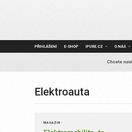
Skip
to
content
PŘIHLÁŠENÍ
E-SHOP
IPURE.CZ
O NÁS
Chcete novi
Elektroauta
MAGAZÍN