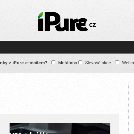
IPURE.CZ
Prémiový Apple e-
magazín, který vychází
každý týden. Žádné
reklamy, žádné
spekulace, jen čistý
obsah pro všechny
nky z iPure e-mailem?
Moštárna
Slevové akce
Webin
Apple fandy. Recenze,
komentáře a praktické
návody, jak začlenit
Apple zařízení do
každodenního života.