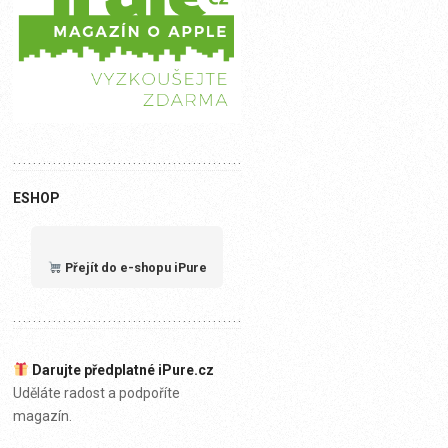
ESHOP
Přejít do e-shopu iPure
Darujte předplatné iPure.cz
Uděláte radost a podpoříte
magazín.