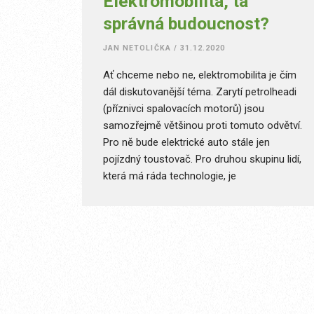
Elektromobilita, ta
správná budoucnost?
JAN NETOLIČKA
/
31.12.2020
Ať chceme nebo ne, elektromobilita je čím
dál diskutovanější téma. Zarytí petrolheadi
(příznivci spalovacích motorů) jsou
samozřejmě většinou proti tomuto odvětví.
Pro ně bude elektrické auto stále jen
pojízdný toustovač. Pro druhou skupinu lidí,
která má ráda technologie, je
elektromobilita pouze ukázkou
nejmodernější techniky. Poslední skupina
vidí elektroauta jako poslední záchranu
lidstva.