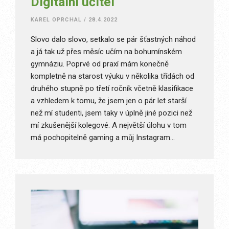
Digitální učitel
KAREL OPRCHAL
/
28.4.2022
Slovo dalo slovo, setkalo se pár šťastných náhod
a já tak už přes měsíc učím na bohumínském
gymnáziu. Poprvé od praxí mám konečně
kompletně na starost výuku v několika třídách od
druhého stupně po třetí ročník včetně klasifikace
a vzhledem k tomu, že jsem jen o pár let starší
než mí studenti, jsem taky v úplně jiné pozici než
mí zkušenější kolegové. A největší úlohu v tom
má pochopitelně gaming a můj Instagram…