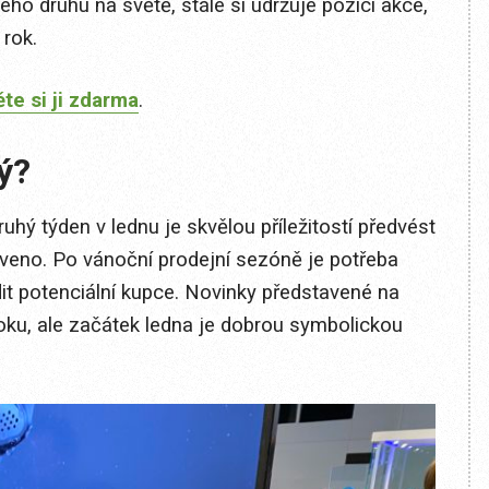
ého druhu na světě, stále si udržuje pozici akce,
 rok.
te si ji zdarma
.
ý?
ruhý týden v lednu je skvělou příležitostí předvést
aveno. Po vánoční prodejní sezóně je potřeba
dit potenciální kupce. Novinky představené na
roku, ale začátek ledna je dobrou symbolickou