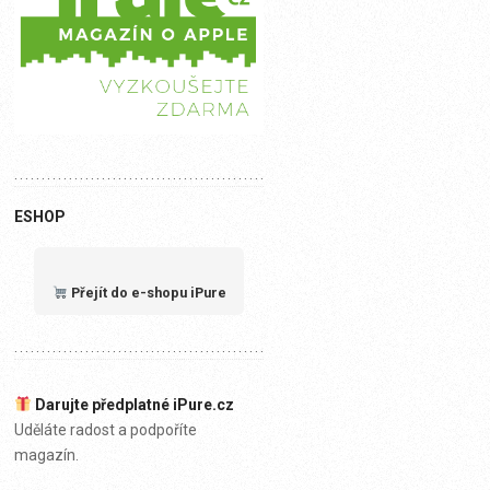
ESHOP
Přejít do e-shopu iPure
Darujte předplatné iPure.cz
Uděláte radost a podpoříte
magazín.