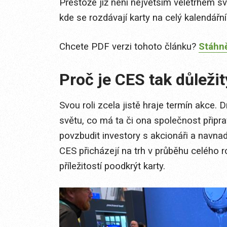
Přestože již není největším veletrhem sv
kde se rozdávají karty na celý kalendářní
Chcete PDF verzi tohoto článku?
Stáhně
Proč je CES tak důležit
Svou roli zcela jistě hraje termín akce. D
světu, co má ta či ona společnost připr
povzbudit investory s akcionáři a navna
CES přicházejí na trh v průběhu celého 
příležitostí poodkrýt karty.