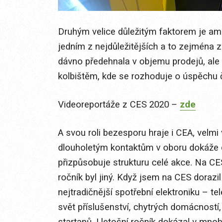
Druhým velice důležitým faktorem je ameri
jedním z nejdůležitějších a to zejména z 
dávno předehnala v objemu prodejů, ale 
kolbištěm, kde se rozhoduje o úspěchu 
Videoreportáže z CES 2020 –
zde
A svou roli bezesporu hraje i CEA, velmi
dlouholetým kontaktům v oboru dokáže d
přizpůsobuje strukturu celé akce. Na CES
ročník byl jiný. Když jsem na CES dorazi
nejtradičnější spotřební elektroniku – tel
svět příslušenství, chytrých domácností,
startapů. I letošní ročník dokázal v mno