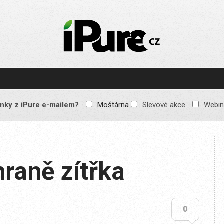
IPURE.CZ
Prémiový Apple e-
magazín, který vychází
každý týden. Žádné
reklamy, žádné
spekulace, jen čistý
obsah pro všechny
nky z iPure e-mailem?
Moštárna
Slevové akce
Webin
Apple fandy. Recenze,
komentáře a praktické
návody, jak začlenit
Apple zařízení do
každodenního života.
raně zítřka
0