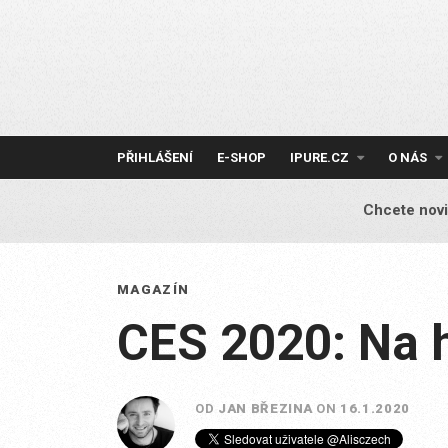
Skip
to
content
PŘIHLÁŠENÍ
E-SHOP
IPURE.CZ
O NÁS
Chcete novi
MAGAZÍN
CES 2020: Na h
OD
JAN BŘEZINA
ON
16.1.2020