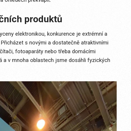
ičních produktů
yceny elektronikou, konkurence je extrémní a
. Přicházet s novými a dostatečně atraktivními
počítači, fotoaparáty nebo třeba domácími
esá a v mnoha oblastech jsme dosáhli fyzických