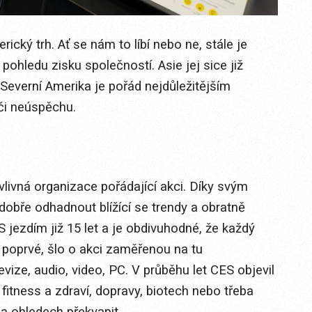
cký trh. Ať se nám to líbí nebo ne, stále je
pohledu zisku společností. Asie jej sice již
Severní Amerika je pořád nejdůležitějším
či neúspěchu.
 vlivná organizace pořádající akci. Díky svým
obře odhadnout blížící se trendy a obratně
 jezdím již 15 let a je obdivuhodné, že každý
l poprvé, šlo o akci zaměřenou na tu
evize, audio, video, PC. V průběhu let CES objevil
 fitness a zdraví, dopravy, biotech nebo třeba
ha ohledech překvapit.