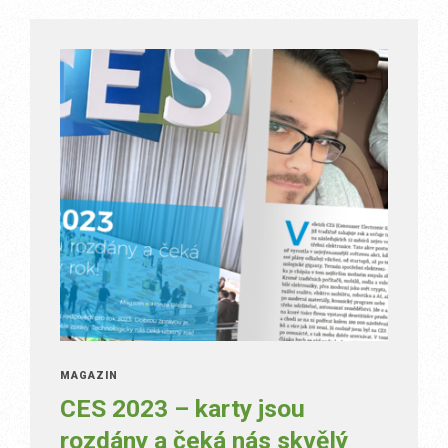
MAGAZÍN
CES 2023 – karty jsou
rozdány a čeká nás skvělý