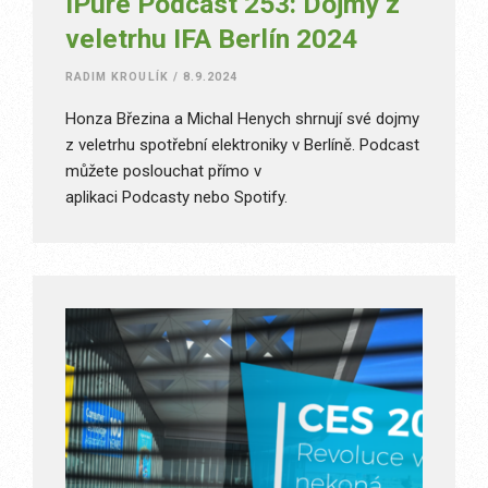
iPure Podcast 253: Dojmy z
veletrhu IFA Berlín 2024
RADIM KROULÍK
/
8.9.2024
Honza Březina a Michal Henych shrnují své dojmy
z veletrhu spotřební elektroniky v Berlíně. Podcast
můžete poslouchat přímo v
aplikaci Podcasty nebo Spotify.