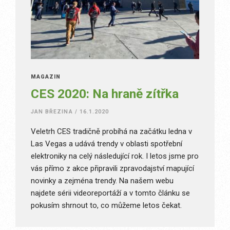
MAGAZÍN
CES 2020: Na hraně zítřka
JAN BŘEZINA
/
16.1.2020
Veletrh CES tradičně probíhá na začátku ledna v
Las Vegas a udává trendy v oblasti spotřební
elektroniky na celý následující rok. I letos jsme pro
vás přímo z akce připravili zpravodajství mapující
novinky a zejména trendy. Na našem webu
najdete sérii videoreportáží a v tomto článku se
pokusím shrnout to, co můžeme letos čekat.