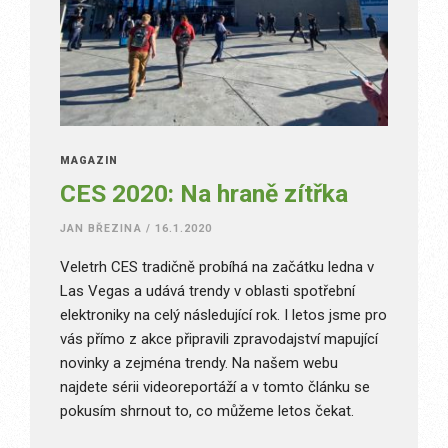
MAGAZÍN
CES 2020: Na hraně zítřka
JAN BŘEZINA
/
16.1.2020
Veletrh CES tradičně probíhá na začátku ledna v
Las Vegas a udává trendy v oblasti spotřební
elektroniky na celý následující rok. I letos jsme pro
vás přímo z akce připravili zpravodajství mapující
novinky a zejména trendy. Na našem webu
najdete sérii videoreportáží a v tomto článku se
pokusím shrnout to, co můžeme letos čekat.