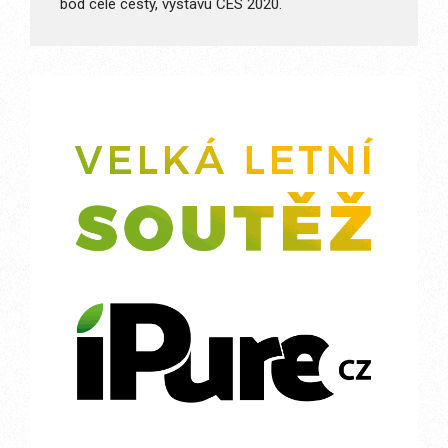
bod celé cesty, výstavu CES 2020.