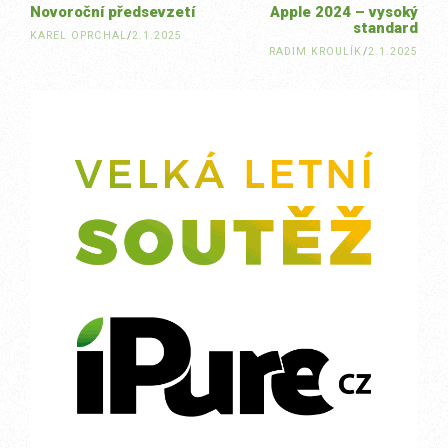
Novoroční předsevzetí
Apple 2024 – vysoký
standard
KAREL OPRCHAL
/
2.1.2025
RADIM KROULÍK
/
2.1.2025