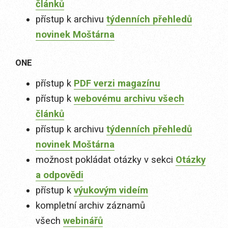
článků
přístup k archivu
týdenních přehledů
novinek Moštárna
ONE
přístup k
PDF verzi magazínu
přístup k
webovému archivu všech
článků
přístup k archivu
týdenních přehledů
novinek Moštárna
možnost pokládat otázky v sekci
Otázky
a odpovědi
přístup k
výukovým videím
kompletní archiv záznamů
všech
webinářů