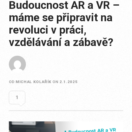
Budoucnost AR a VR –
máme se připravit na
revoluci v práci,
vzdělávání a zábavě?
OD
MICHAL KOLAŘÍK
ON
2.1.2025
1