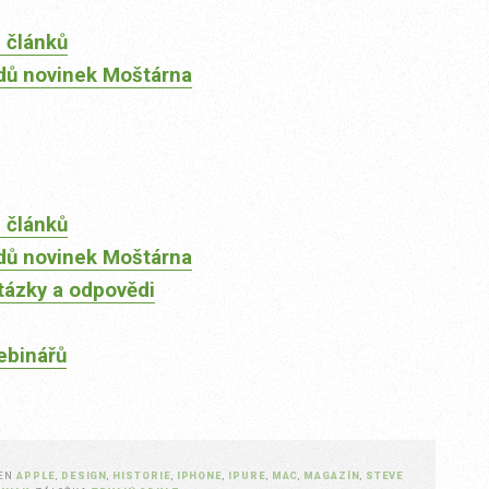
 článků
dů novinek Moštárna
 článků
dů novinek Moštárna
tázky a odpovědi
ebinářů
ČEN
APPLE
,
DESIGN
,
HISTORIE
,
IPHONE
,
IPURE
,
MAC
,
MAGAZÍN
,
STEVE