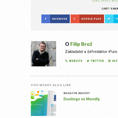
JOBS
,
VÝVOJ
,
WOZ
LIKE? SHA
FACEBOOK
GOOGLE PLUS
T
O
Filip Brož
Zakladatel a šéfredaktor iPure
WEBSITE
TWITTER
IN
YOU MIGHT ALSO LIKE
MAGAZÍN
,
NÁVODY
Duolingo vs Mondly