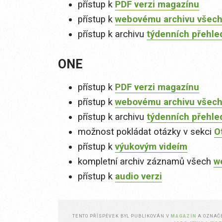
přístup k
PDF verzi magazínu
přístup k
webovému archivu všech
přístup k archivu
týdenních přehle
ONE
přístup k
PDF verzi magazínu
přístup k
webovému archivu všech
přístup k archivu
týdenních přehle
možnost pokládat otázky v sekci
O
přístup k
výukovým videím
kompletní archiv záznamů všech
w
přístup k
audio verzi
TENTO PŘÍSPĚVEK BYL PUBLIKOVÁN V
MAGAZÍN
A OZNA