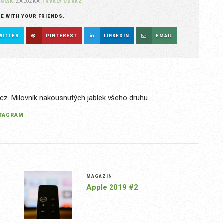
NIAK
. ZÁLOŽKA
TRVALÝ ODKAZ
.
RE WITH YOUR FRIENDS.
WITTER
PINTEREST
LINKEDIN
EMAIL
.cz. Milovník nakousnutých jablek všeho druhu.
STAGRAM
MAGAZÍN
Apple 2019 #2