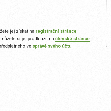
ete jej získat na
registrační stránce
.
 můžete si jej prodloužit na
členské stránce
.
předplatného ve
správě svého účtu
.