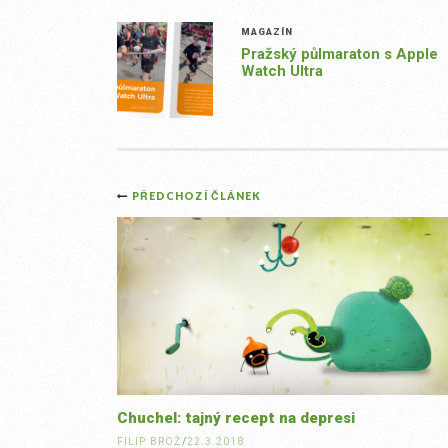
MAGAZÍN
Pražský půlmaraton s Apple
Watch Ultra
Post
PŘEDCHOZÍ ČLÁNEK
navigation
Chuchel: tajný recept na depresi
FILIP BROŽ
/
22.3.2018