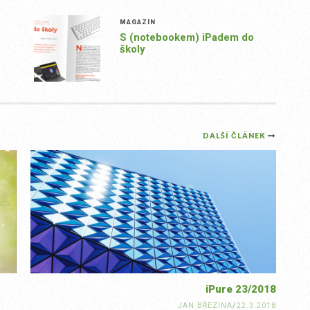
MAGAZÍN
S (notebookem) iPadem do
školy
DALŠÍ ČLÁNEK
iPure 23/2018
JAN BŘEZINA
/
22.3.2018