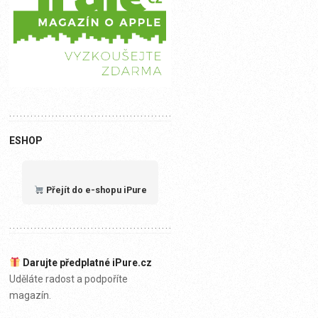
ESHOP
Přejít do e-shopu iPure
Darujte předplatné iPure.cz
Uděláte radost a podpoříte
magazín.