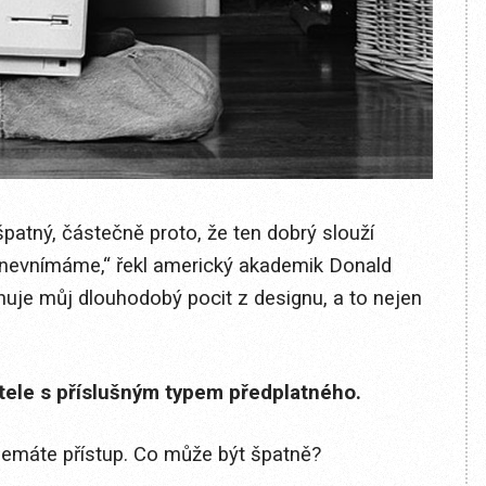
 špatný, částečně proto, že ten dobrý slouží
 nevnímáme,“ řekl americký akademik Donald
ihuje můj dlouhodobý pocit z designu, a to nejen
itele s příslušným typem předplatného.
 nemáte přístup. Co může být špatně?