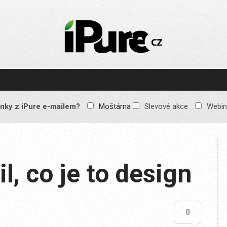
IPURE.CZ
Prémiový Apple e-
magazín, který vychází
každý týden. Žádné
reklamy, žádné
spekulace, jen čistý
obsah pro všechny
nky z iPure e-mailem?
Moštárna
Slevové akce
Webin
Apple fandy. Recenze,
komentáře a praktické
návody, jak začlenit
Apple zařízení do
každodenního života.
l, co je to design
0