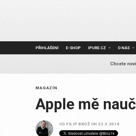
Skip
to
content
PŘIHLÁŠENÍ
E-SHOP
IPURE.CZ
O NÁS
Chcete novi
MAGAZÍN
Apple mě nauči
OD
FILIP BROŽ
ON
22.3.2018