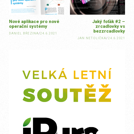
Nové aplikace pro nové
Jaký foťák #2 –
operační systémy
zrcadlovky vs
bezzrcadlovky
DANIEL BŘEZINA
/
24.6.2021
JAN NETOLIČKA
/
24.6.2021