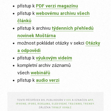
přístup k
PDF verzi magazínu
přístup k
webovému archivu všech
článků
přístup k archivu
týdenních přehledů
novinek Moštárna
možnost pokládat otázky v sekci
Otázky
a odpovědi
přístup k
výukovým videím
kompletní archiv záznamů
všech
webinářů
přístup k
audio verzi
TENTO PŘÍSPĚVEK BYL PUBLIKOVÁN V
IOS
A OZNAČEN
APP
,
IPHONE
,
IPURE
,
REKLAMA
,
SLEDOVÁNÍ
,
TRACKING
,
TRENDY
.
ZÁLOŽKA
TRVALÝ ODKAZ
.