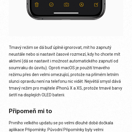
Tmavý režim se dá buď úplně ignorovat, mít ho zapnutý
neustále nebo si nastavit časové rozmezí, kdy ho chcete mít
aktivní (dá se nastavit i možnost automatického zapnutí od
soumraku do úsvitu). Oproti macOS je použití tmavého
režimu přes den velmi omezující, protože na přímém letním
slunci opravdu není na telefonu nic vidět. Největší smysl dává
tmavý režim pro majitele iPhonů X a XS, protože tmavé barvy
šetří na displejích OLED baterii.
Připomeň mi to
Prvního velkého updatu se po velmi dlouhé době dočkala
aplikace Připomínky. Původní Připomínky byly velmi