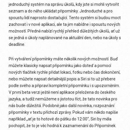
jednoduchý systém na správu úkolů, kdy jste si mohli vytvořit
seznam a do něho ukládat připomínky. Jednoduché a pro
spoustu lidí naprosto dostačující. Tento systém si budou moct
zachovat i v nové aplikaci, ale ta jim nabídne i spoustu nových
možností. Předně nabízí rychlý přehled důležitých úkolů, ať už
se jedná o úkoly naplánované na aktuální den, nebo na úkoly s
deadline.
Při vytváření připomínky máte několik nových možností. Buď
můžete klasicky napsat připomínku jako doteď a pomocí
nových tlačítek rychle přidat lokaci, fotku nebo čas dokončení,
nebo můžete napsat detailnější popis a Siri si to už přebere
podle svého a připraví kompletní připomínku i s upozorněním.
V první beta verzi ještě není aplikace přeložena do českého
jazyka, a tudíž nemůžeme s jistotou říct, že tato novinka pro
nás bude důležitá. Podobně jako další novinka, rozpoznání
připomínky v textu příchozí zprávy. Pokud vám někdo napíše
například „ať je to hotové do pátku do 12:00“, Siri by měla
pochopit, že to je věc hodná k zaznamenání do Připomínek.