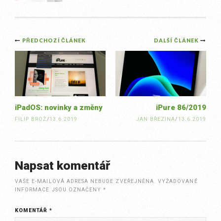
Post
PŘEDCHOZÍ ČLÁNEK
DALŠÍ ČLÁNEK
navigation
iPadOS: novinky a změny
iPure 86/2019
FILIP BROŽ
/
13.6.2019
JAN BŘEZINA
/
13.6.2019
Napsat komentář
VAŠE E-MAILOVÁ ADRESA NEBUDE ZVEŘEJNĚNA.
VYŽADOVANÉ
INFORMACE JSOU OZNAČENY
*
KOMENTÁŘ
*