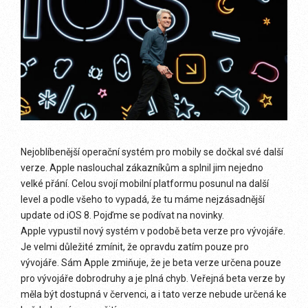
Nejoblíbenější operační systém pro mobily se dočkal své další
verze. Apple naslouchal zákazníkům a splnil jim nejedno
velké přání. Celou svojí mobilní platformu posunul na další
level a podle všeho to vypadá, že tu máme nejzásadnější
update od iOS 8. Pojďme se podívat na novinky.
Apple vypustil nový systém v podobě beta verze pro vývojáře.
Je velmi důležité zmínit, že opravdu zatím pouze pro
vývojáře. Sám Apple zmiňuje, že je beta verze určena pouze
pro vývojáře dobrodruhy a je plná chyb. Veřejná beta verze by
měla být dostupná v červenci, a i tato verze nebude určená ke