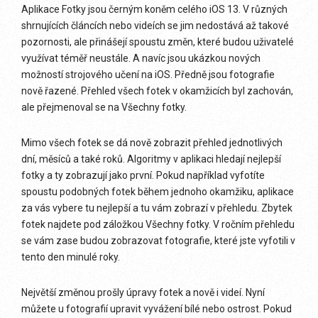
Aplikace Fotky jsou černým koněm celého iOS 13. V různých
shrnujících článcích nebo videích se jim nedostává až takové
pozornosti, ale přinášejí spoustu změn, které budou uživatelé
využívat téměř neustále. A navíc jsou ukázkou nových
možností strojového učení na iOS. Předně jsou fotografie
nově řazené. Přehled všech fotek v okamžicích byl zachován,
ale přejmenoval se na Všechny fotky.
Mimo všech fotek se dá nově zobrazit přehled jednotlivých
dní, měsíců a také roků. Algoritmy v aplikaci hledají nejlepší
fotky a ty zobrazují jako první. Pokud například vyfotíte
spoustu podobných fotek během jednoho okamžiku, aplikace
za vás vybere tu nejlepší a tu vám zobrazí v přehledu. Zbytek
fotek najdete pod záložkou Všechny fotky. V ročním přehledu
se vám zase budou zobrazovat fotografie, které jste vyfotili v
tento den minulé roky.
Největší změnou prošly úpravy fotek a nově i videí. Nyní
můžete u fotografií upravit vyvážení bílé nebo ostrost. Pokud