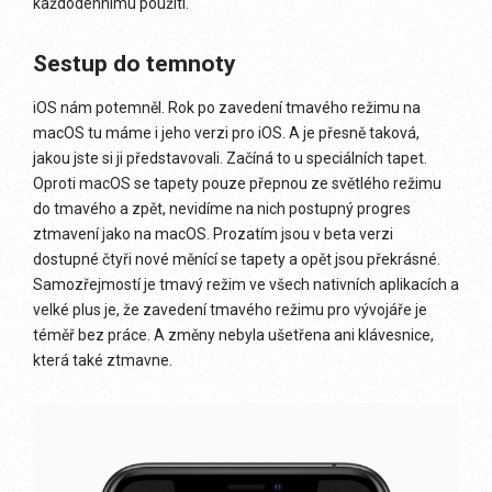
každodennímu použití.
Sestup do temnoty
iOS nám potemněl. Rok po zavedení tmavého režimu na
macOS tu máme i jeho verzi pro iOS. A je přesně taková,
jakou jste si ji představovali. Začíná to u speciálních tapet.
Oproti macOS se tapety pouze přepnou ze světlého režimu
do tmavého a zpět, nevidíme na nich postupný progres
ztmavení jako na macOS. Prozatím jsou v beta verzi
dostupné čtyři nové měnící se tapety a opět jsou překrásné.
Samozřejmostí je tmavý režim ve všech nativních aplikacích a
velké plus je, že zavedení tmavého režimu pro vývojáře je
téměř bez práce. A změny nebyla ušetřena ani klávesnice,
která také ztmavne.