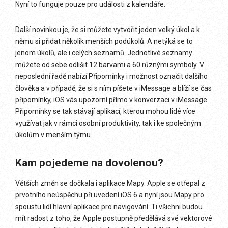
Nyní to funguje pouze pro události z kalendáře.
Další novinkou je, že si můžete vytvořit jeden velký úkol a k
němu si přidat několik menších podúkolů. A netýká se to
jenom úkolů, ale i celých seznamů. Jednotlivé seznamy
můžete od sebe odlišit 12 barvami a 60 různými symboly. V
neposlední řadě nabízí Připomínky i možnost označit dalšího
člověka a v případě, že si s ním píšete v iMessage a blíží se čas
připomínky, iOS vás upozorní přímo v konverzaci v iMessage.
Připomínky se tak stávají aplikací, kterou mohou lidé více
využívat jak v rámci osobní produktivity, tak i ke společným
úkolům v menším týmu.
Kam pojedeme na dovolenou?
Větších změn se dočkala i aplikace Mapy. Apple se otřepal z
prvotního neúspěchu při uvedení iOS 6 a nyní jsou Mapy pro
spoustu lidí hlavní aplikace pro navigování. Ti všichni budou
mít radost z toho, že Apple postupně předělává své vektorové