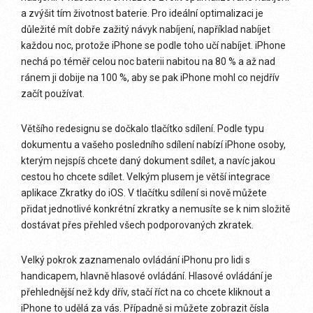
a zvýšit tím životnost baterie. Pro ideální optimalizaci je
důležité mít dobře zažitý návyk nabíjení, například nabíjet
každou noc, protože iPhone se podle toho učí nabíjet. iPhone
nechá po téměř celou noc baterii nabitou na 80 % a až nad
ránem ji dobije na 100 %, aby se pak iPhone mohl co nejdřív
začít používat.
Většího redesignu se dočkalo tlačítko sdílení. Podle typu
dokumentu a vašeho posledního sdílení nabízí iPhone osoby,
kterým nejspíš chcete daný dokument sdílet, a navíc jakou
cestou ho chcete sdílet. Velkým plusem je větší integrace
aplikace Zkratky do iOS. V tlačítku sdílení si nově můžete
přidat jednotlivé konkrétní zkratky a nemusíte se k nim složitě
dostávat přes přehled všech podporovaných zkratek.
Velký pokrok zaznamenalo ovládání iPhonu pro lidi s
handicapem, hlavně hlasové ovládání. Hlasové ovládání je
přehlednější než kdy dřív, stačí říct na co chcete kliknout a
iPhone to udělá za vás. Případně si můžete zobrazit čísla