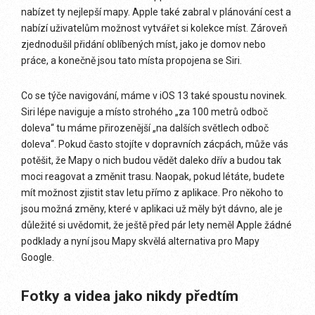
nabízet ty nejlepší mapy. Apple také zabral v plánování cest a
nabízí uživatelům možnost vytvářet si kolekce míst. Zároveň
zjednodušil přidání oblíbených míst, jako je domov nebo
práce, a konečně jsou tato místa propojena se Siri.
Co se týče navigování, máme v iOS 13 také spoustu novinek.
Siri lépe naviguje a místo strohého „za 100 metrů odboč
doleva“ tu máme přirozenější „na dalších světlech odboč
doleva“. Pokud často stojíte v dopravních zácpách, může vás
potěšit, že Mapy o nich budou vědět daleko dřív a budou tak
moci reagovat a změnit trasu. Naopak, pokud létáte, budete
mít možnost zjistit stav letu přímo z aplikace. Pro někoho to
jsou možná změny, které v aplikaci už měly být dávno, ale je
důležité si uvědomit, že ještě před pár lety neměl Apple žádné
podklady a nyní jsou Mapy skvělá alternativa pro Mapy
Google.
Fotky a videa jako nikdy předtím