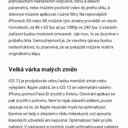
jednoduchým nastavením expozice, stínů a dalších
parametrů, nebo můžete pootočit video do jiného úhlu, a
dokonce můžete aplikovat i různé filtry. Na nejnovějších
iPhonech XS nebo XR můžete tyto změny provádět ve všech
formátech, od 4K v 60 fps až po 1080p ve 240 fps. U starších
zařízení budou možnosti omezené. Jak moc, to se dozvíme v
průběhu léta. Samozřejmostí je, že všechny úpravy budou
nedestruktivní, to znamená, že se pokaždé můžete vrátit k
originálnímu klipu.
Velká várka malých změn
iOS 13 je prošpikován celou řadou menších změn nebo
vylepšení. Apple udává, že s iOS 13 se odemykání vašeho
iPhonu pomocí Face ID zrychlí o třetinu. Otevírání aplikací se
pak zrychlí o polovinu. Není to nijak zásadní sdělení, pouze
ukazuje na to, že Apple neustále myslí na optimalizaci.
Bavíme se tady o zlepšení v řádu milisekund, což spousta
klasických uživatelů ani nepozná. Optimalizací také prošlo
nabíjení. V nastavení si můžete zvolit optimalizované nabíjení