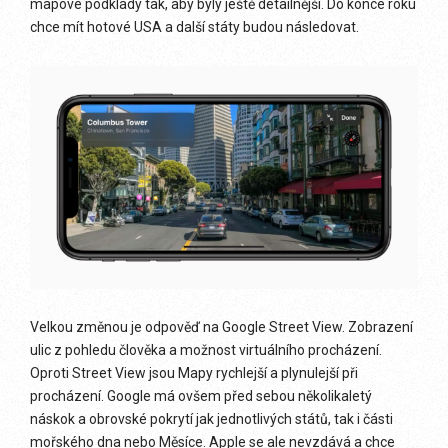
mapové podklady tak, aby byly ještě detailnější. Do konce roku
chce mít hotové USA a další státy budou následovat.
Velkou změnou je odpověď na Google Street View. Zobrazení
ulic z pohledu člověka a možnost virtuálního procházení.
Oproti Street View jsou Mapy rychlejší a plynulejší při
procházení. Google má ovšem před sebou několikaletý
náskok a obrovské pokrytí jak jednotlivých států, tak i části
mořského dna nebo Měsíce. Apple se ale nevzdává a chce