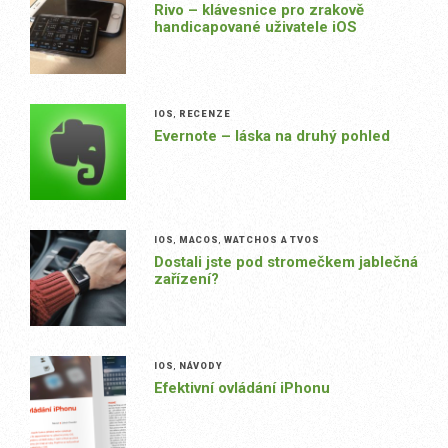
Rivo – klávesnice pro zrakově
handicapované uživatele iOS
IOS
,
RECENZE
Evernote – láska na druhý pohled
IOS
,
MACOS
,
WATCHOS A TVOS
Dostali jste pod stromečkem jablečná
zařízení?
IOS
,
NÁVODY
Efektivní ovládání iPhonu