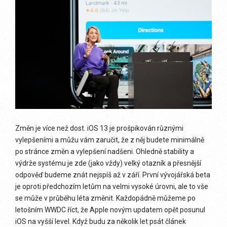
Změn je více než dost. iOS 13 je prošpikován různými
vylepšeními a můžu vám zaručit, že z něj budete minimálně
po stránce změn a vylepšení nadšeni. Ohledně stability a
výdrže systému je zde (jako vždy) velký otazník a přesnější
odpověď budeme znát nejspíš až v září. První vývojářská beta
je oproti předchozím letům na velmi vysoké úrovni, ale to vše
se může v průběhu léta změnit. Každopádně můžeme po
letošním WWDC říct, že Apple novým updatem opět posunul
iOS na vyšší level. Když budu za několik let psát článek