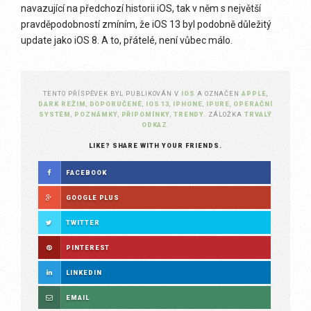
navazující na předchozí historii iOS, tak v něm s největší
pravděpodobností zmíním, že iOS 13 byl podobně důležitý
update jako iOS 8. A to, přátelé, není vůbec málo.
TENTO PŘÍSPĚVEK BYL PUBLIKOVÁN V
IOS
A OZNAČEN
APPLE
,
DARK REŽIM
,
DOPORUČENÉ
,
IOS 13
,
IPHONE
,
IPURE
,
OPERAČNÍ
SYSTÉM
,
POZNÁMKY
,
PŘIPOMÍNKY
,
TRENDY
. ZÁLOŽKA
TRVALÝ
ODKAZ
.
LIKE? SHARE WITH YOUR FRIENDS.
FACEBOOK
GOOGLE PLUS
TWITTER
PINTEREST
LINKEDIN
EMAIL