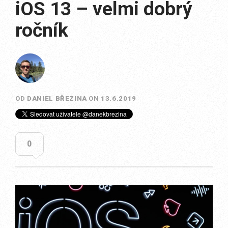
iOS 13 – velmi dobrý
ročník
OD
DANIEL BŘEZINA
ON
13.6.2019
0