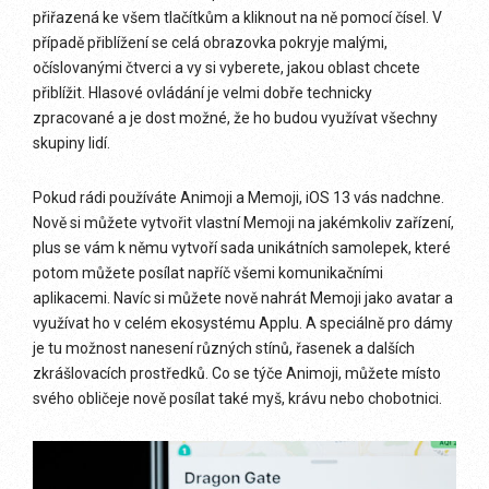
přiřazená ke všem tlačítkům a kliknout na ně pomocí čísel. V
případě přiblížení se celá obrazovka pokryje malými,
očíslovanými čtverci a vy si vyberete, jakou oblast chcete
přiblížit. Hlasové ovládání je velmi dobře technicky
zpracované a je dost možné, že ho budou využívat všechny
skupiny lidí.
Pokud rádi používáte Animoji a Memoji, iOS 13 vás nadchne.
Nově si můžete vytvořit vlastní Memoji na jakémkoliv zařízení,
plus se vám k němu vytvoří sada unikátních samolepek, které
potom můžete posílat napříč všemi komunikačními
aplikacemi. Navíc si můžete nově nahrát Memoji jako avatar a
využívat ho v celém ekosystému Applu. A speciálně pro dámy
je tu možnost nanesení různých stínů, řasenek a dalších
zkrášlovacích prostředků. Co se týče Animoji, můžete místo
svého obličeje nově posílat také myš, krávu nebo chobotnici.