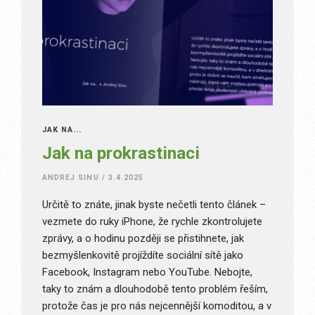
JAK NA...
Jak na prokrastinaci
ANDREJ SINU
/
3.4.2025
Určitě to znáte, jinak byste nečetli tento článek –
vezmete do ruky iPhone, že rychle zkontrolujete
zprávy, a o hodinu později se přistihnete, jak
bezmyšlenkovitě projíždíte sociální sítě jako
Facebook, Instagram nebo YouTube. Nebojte,
taky to znám a dlouhodobě tento problém řeším,
protože čas je pro nás nejcennější komoditou, a v