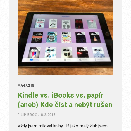
MAGAZÍN
Kindle vs. iBooks vs. papír
(aneb) Kde číst a nebýt rušen
FILIP BROŽ
/
8.2.2018
Vždy jsem miloval knihy. Už jako malý kluk jsem