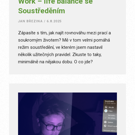
Work – life balance se
Soustředěním
JAN BŘEZINA
/
6.8.2025
Zápasíte s tím, jak najít rovnováhu mezi prací a
soukromým životem? Mě v tom velmi pomáhá
režim soustředění, ve kterém jsem nastavil
několik užitečných pravidel. Zkuste to taky,
minimálně na nějakou dobu. O co jde?