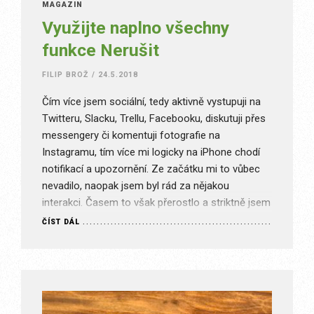
MAGAZÍN
Využijte naplno všechny
funkce Nerušit
FILIP BROŽ
/
24.5.2018
Čím více jsem sociální, tedy aktivně vystupuji na
Twitteru, Slacku, Trellu, Facebooku, diskutuji přes
messengery či komentuji fotografie na
Instagramu, tím více mi logicky na iPhone chodí
notifikací a upozornění. Ze začátku mi to vůbec
nevadilo, naopak jsem byl rád za nějakou
interakci. Časem to však přerostlo a striktně jsem
musel na iPhonu zapnout funkci…
ČÍST DÁL