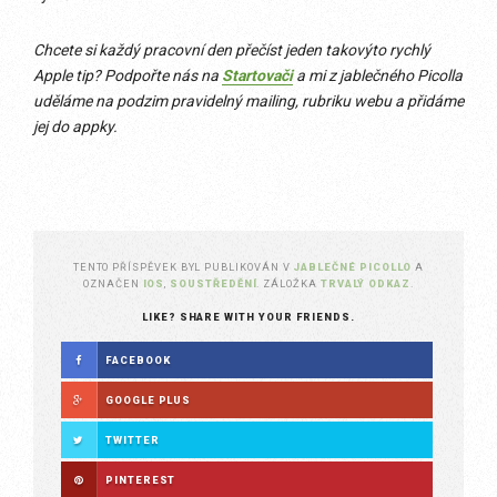
Chcete si každý pracovní den přečíst jeden takovýto rychlý
Apple tip? Podpořte nás na
Startovači
a mi z jablečného Picolla
uděláme na podzim pravidelný mailing, rubriku webu a přidáme
jej do appky.
TENTO PŘÍSPĚVEK BYL PUBLIKOVÁN V
JABLEČNÉ PICOLLO
A
OZNAČEN
IOS
,
SOUSTŘEDĚNÍ
. ZÁLOŽKA
TRVALÝ ODKAZ
.
LIKE? SHARE WITH YOUR FRIENDS.
FACEBOOK
GOOGLE PLUS
TWITTER
PINTEREST