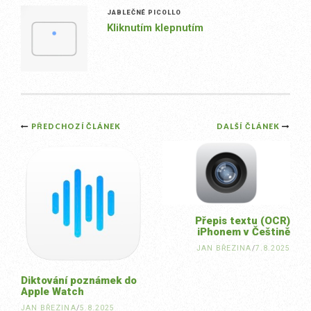
JABLEČNÉ PICOLLO
Kliknutím klepnutím
Post
PŘEDCHOZÍ ČLÁNEK
DALŠÍ ČLÁNEK
navigation
Přepis textu (OCR)
iPhonem v Češtině
JAN BŘEZINA
/
7.8.2025
Diktování poznámek do
Apple Watch
JAN BŘEZINA
/
5.8.2025