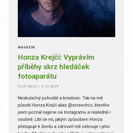
MAGAZÍN
Honza Krejčí: Vyprávím
příběhy skrz hledáček
fotoaparátu
FILIP BROŽ
/
5.12.2019
Neskutečný pohodář a kreativec. Tak na mě
působí Honza Krejčí alias @screechcz, kterého
jsem poznal nejprve na Instagramu a následně i
osobně. Líbí se mi, jakým způsobem Honza
přistupuje k životu a zároveň mě oslovuje i jeho