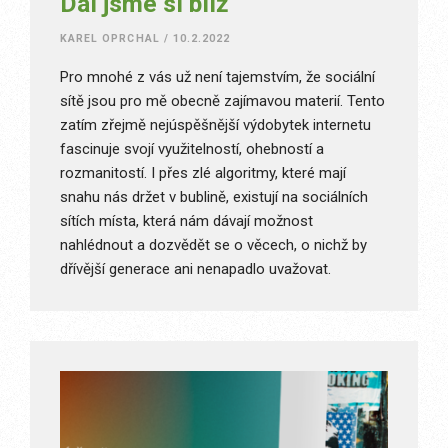
Dál jsme si blíž
KAREL OPRCHAL
/
10.2.2022
Pro mnohé z vás už není tajemstvím, že sociální
sítě jsou pro mě obecně zajímavou materií. Tento
zatím zřejmě nejúspěšnější výdobytek internetu
fascinuje svojí využitelností, ohebností a
rozmanitostí. I přes zlé algoritmy, které mají
snahu nás držet v bublině, existují na sociálních
sítích místa, která nám dávají možnost
nahlédnout a dozvědět se o věcech, o nichž by
dřívější generace ani nenapadlo uvažovat.