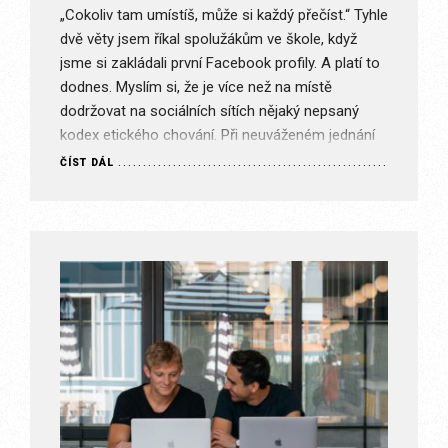
„Cokoliv tam umístíš, může si každý přečíst.“ Tyhle
dvě věty jsem říkal spolužákům ve škole, když
jsme si zakládali první Facebook profily. A platí to
dodnes. Myslím si, že je více než na místě
dodržovat na sociálních sítích nějaký nepsaný
kodex etického chování. Při neuváženém jednání
nám mohou…
ČÍST DÁL