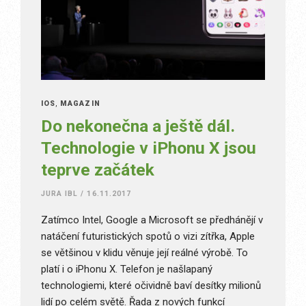
IOS
,
MAGAZÍN
Do nekonečna a ještě dál.
Technologie v iPhonu X jsou
teprve začátek
JURA IBL
/
16.11.2017
Zatímco Intel, Google a Microsoft se předhánějí v
natáčení futuristických spotů o vizi zítřka, Apple
se většinou v klidu věnuje její reálné výrobě. To
platí i o iPhonu X. Telefon je našlapaný
technologiemi, které očividně baví desítky milionů
lidí po celém světě. Řada z nových funkcí