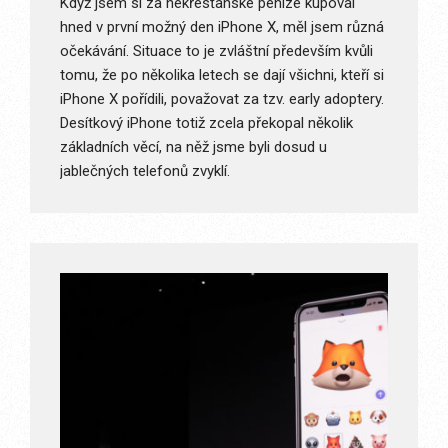
Když jsem si za nekřesťanské peníze kupoval
hned v první možný den iPhone X, měl jsem různá
očekávání. Situace to je zvláštní především kvůli
tomu, že po několika letech se dají všichni, kteří si
iPhone X pořídili, považovat za tzv. early adoptery.
Desítkový iPhone totiž zcela překopal několik
základních věcí, na něž jsme byli dosud u
jablečných telefonů zvyklí.