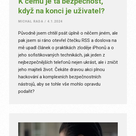
K čemu je ta bezpečnost,
když na konci je uživatel?
MICHAL RADA
/
4.1.2024
Původně jsem chtěl psát úplně o něčem jiném, ale
pak jsem si ráno otevřel čtečku RSS a doslova na
mě upadl článek o praktikách zloděje iPhonů a o
jeho sofistikovaných technikách, jak jeden z
nejbezpečnějších telefonů nejen ukrást, ale i zničit
jeho majiteli život. Čekáte dravou akci plnou
hackování a komplexních bezpečnostních
nástrojů, aby se tohle vše mohlo opravdu
podařit?