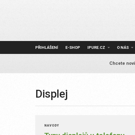
Skip
to
content
PŘIHLÁŠENÍ
E-SHOP
IPURE.CZ
O NÁS
Chcete novi
Displej
NÁVODY