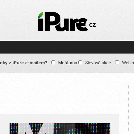
IPURE.CZ
Prémiový Apple e-
magazín, který vychází
každý týden. Žádné
reklamy, žádné
spekulace, jen čistý
obsah pro všechny
nky z iPure e-mailem?
Moštárna
Slevové akce
Webin
Apple fandy. Recenze,
komentáře a praktické
návody, jak začlenit
Apple zařízení do
každodenního života.