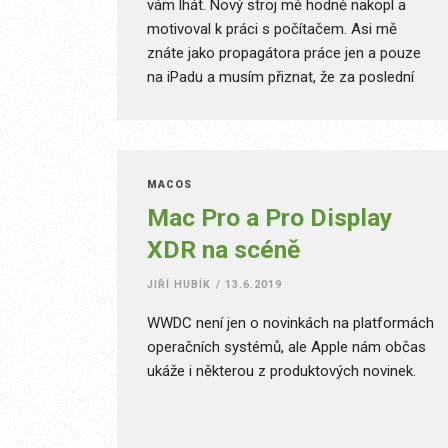
vám lhát. Nový stroj mě hodně nakopl a
motivoval k práci s počítačem. Asi mě
znáte jako propagátora práce jen a pouze
na iPadu a musím přiznat, že za poslední
měsíc jsem používání iPadu výrazně omezil.
Samozřejmě, vše ve prospěch nového
přenosného počítače od Applu.
Neznamená to však, že bych iPad zcela
MACOS
odložil, nebo ho dokonce chtěl prodat. Nový
Mac Pro a Pro Display
MacBook Pro se fakt povedl a jen mi
XDR na scéně
otevřel nové obzory. Rád bych vás s nimi
seznámil.
JIŘÍ HUBÍK
/
13.6.2019
WWDC není jen o novinkách na platformách
operačních systémů, ale Apple nám občas
ukáže i některou z produktových novinek.