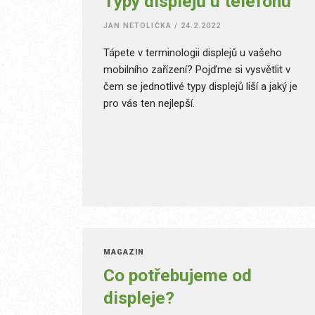
Typy displejů u telefonu
JAN NETOLIČKA
/
24.2.2022
Tápete v terminologii displejů u vašeho
mobilního zařízení? Pojďme si vysvětlit v
čem se jednotlivé typy displejů liší a jaký je
pro vás ten nejlepší.
MAGAZÍN
Co potřebujeme od
displeje?