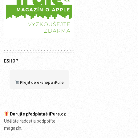
ESHOP
Přejít do e-shopu iPure
Darujte předplatné iPure.cz
Uděláte radost a podpoříte
magazín.