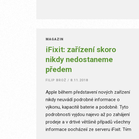
MAGAZÍN
iFixit: zařízení skoro
nikdy nedostaneme
předem
FILIP BROŽ
/
8.11.2018
Apple během představení nových zařízení
nikdy neuvádí podrobné informace o
výkonu, kapacitě baterie a podobně. Tyto
podrobnosti vyjdou najevo až po zahájení
prodeje a v drtivé většině případů všechny
informace pocházejí ze serveru iFixit. Tým
lidí do posledního šroubku pravidelně