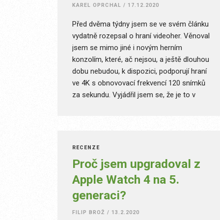
KAREL OPRCHAL
/
17.12.2020
Před dvěma týdny jsem se ve svém článku
vydatně rozepsal o hraní videoher. Věnoval
jsem se mimo jiné i novým herním
konzolím, které, ač nejsou, a ještě dlouhou
dobu nebudou, k dispozici, podporují hraní
ve 4K s obnovovací frekvencí 120 snímků
za sekundu. Vyjádřil jsem se, že je to v
případě konzolí marketing a je to obelhávání
zákazníků. Tím úplně nejpodstatnějším
problémem totiž je, že takový obsah musíte
mít na čem zobrazit.
RECENZE
Proč jsem upgradoval z
Apple Watch 4 na 5.
generaci?
FILIP BROŽ
/
13.2.2020