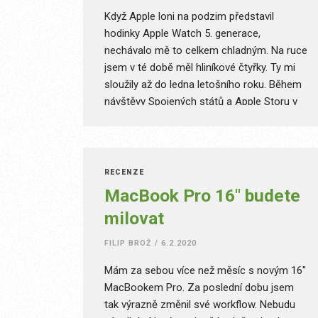
Když Apple loni na podzim představil
hodinky Apple Watch 5. generace,
nechávalo mě to celkem chladným. Na ruce
jsem v té době měl hliníkové čtyřky. Ty mi
sloužily až do ledna letošního roku. Během
návštěvy Spojených států a Apple Storu v
Los Angeles jsem se rozhodl pro upgrade
na pátou generaci. Vyplatilo se to?
RECENZE
MacBook Pro 16″ budete
milovat
FILIP BROŽ
/
6.2.2020
Mám za sebou více než měsíc s novým 16″
MacBookem Pro. Za poslední dobu jsem
tak výrazně změnil své workflow. Nebudu