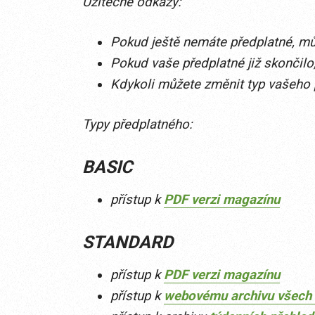
Užitečné odkazy:
Pokud ještě nemáte předplatné, můž
Pokud vaše předplatné již skončilo,
Kdykoli můžete změnit typ vašeho
Typy předplatného:
BASIC
přístup k
PDF verzi magazínu
STANDARD
přístup k
PDF verzi magazínu
přístup k
webovému archivu všech 