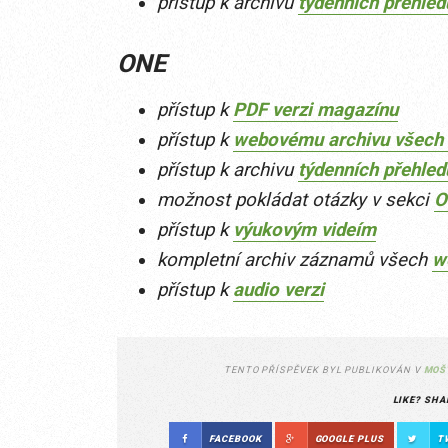
přístup k archivu
týdenních přehle
ONE
přístup k
PDF verzi magazínu
přístup k
webovému archivu všech 
přístup k archivu
týdenních přehle
možnost pokládat otázky v sekci
O
přístup k
výukovým videím
kompletní archiv záznamů všech
w
přístup k
audio verzi
TENTO PŘÍSPĚVEK BYL PUBLIKOVÁN V
MOŠ
LIKE? SHA
FACEBOOK
GOOGLE PLUS
T