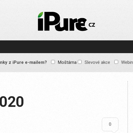
IPURE.CZ
Prémiový Apple e-
magazín, který vychází
každý týden. Žádné
reklamy, žádné
spekulace, jen čistý
obsah pro všechny
nky z iPure e-mailem?
Moštárna
Slevové akce
Webin
Apple fandy. Recenze,
komentáře a praktické
návody, jak začlenit
Apple zařízení do
každodenního života.
2020
0