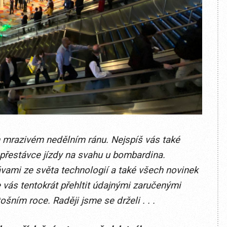
m mrazivém nedělním ránu. Nejspíš vás také
 přestávce jízdy na svahu u bombardina.
rávami ze světa technologií a také všech novinek
e vás tentokrát přehltit údajnými zaručenými
ním roce. Raději jsme se drželi . . .