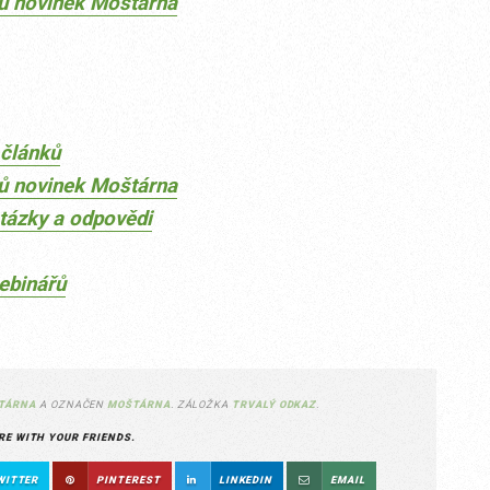
dů novinek Moštárna
článků
dů novinek Moštárna
tázky a odpovědi
ebinářů
TÁRNA
A OZNAČEN
MOŠTÁRNA
. ZÁLOŽKA
TRVALÝ ODKAZ
.
RE WITH YOUR FRIENDS.
WITTER
PINTEREST
LINKEDIN
EMAIL