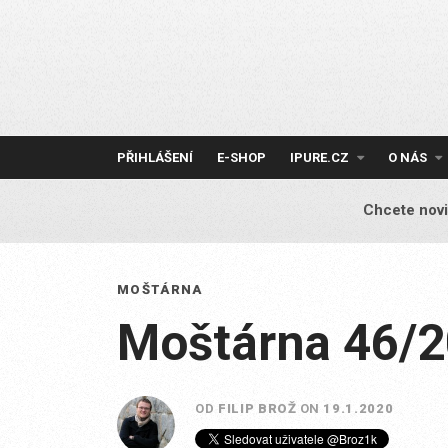
Skip
to
content
PŘIHLÁŠENÍ
E-SHOP
IPURE.CZ
O NÁS
Chcete novi
MOŠTÁRNA
Moštárna 46/
OD
FILIP BROŽ
ON
19.1.2020