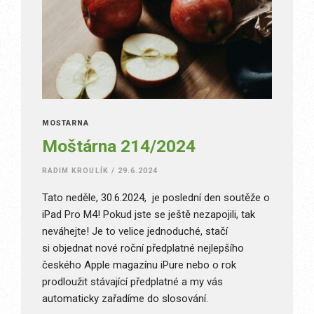
MOŠTÁRNA
Moštárna 214/2024
RADIM KROULÍK
/
29.6.2024
Tato neděle, 30.6.2024, je poslední den soutěže o
iPad Pro M4! Pokud jste se ještě nezapojili, tak
neváhejte! Je to velice jednoduché, stačí
si objednat nové roční předplatné nejlepšího
českého Apple magazínu iPure nebo o rok
prodloužit stávající předplatné a my vás
automaticky zařadíme do slosování.