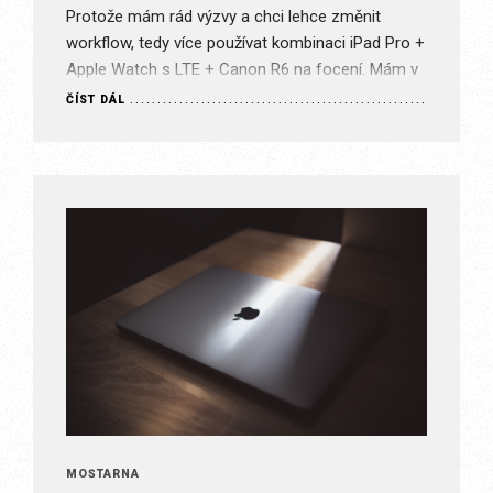
Protože mám rád výzvy a chci lehce změnit
workflow, tedy více používat kombinaci iPad Pro +
Apple Watch s LTE + Canon R6 na focení. Mám v
plánu, že následně se…
ČÍST DÁL
MOŠTÁRNA