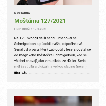
MOŠTÁRNA
Moštárna 127/2021
FILIP BROŽ
/
15.8.2021
Na TV+ skončil další seriál. Jmenoval se
Schmigadoon a působil svěže, odpočinkově.
Seriál byl o páru, který zabloudil v lese a dostal se
do magického městečka Schmigadoon, kde se
všichni chovají jako v muzikálu ze 40. let. Seriál
měl šest dílů a ukázal na velkou slabinu (nejen)
TV+. Dnes se všichni snaží dělat seriály nebo…
ČÍST DÁL