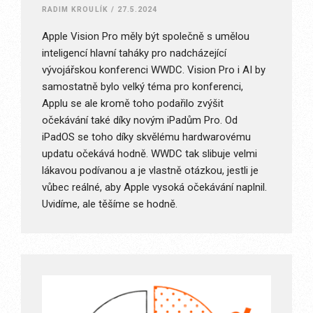
RADIM KROULÍK
/
27.5.2024
Apple Vision Pro měly být společně s umělou
inteligencí hlavní taháky pro nadcházející
vývojářskou konferenci WWDC. Vision Pro i AI by
samostatně bylo velký téma pro konferenci,
Applu se ale kromě toho podařilo zvýšit
očekávání také díky novým iPadům Pro. Od
iPadOS se toho díky skvělému hardwarovému
updatu očekává hodně. WWDC tak slibuje velmi
lákavou podívanou a je vlastně otázkou, jestli je
vůbec reálné, aby Apple vysoká očekávání naplnil.
Uvidíme, ale těšíme se hodně.