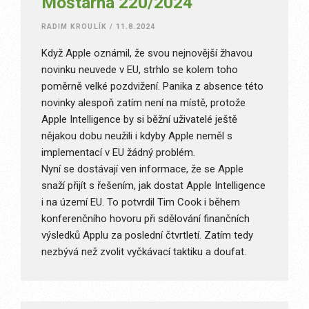
Moštárna 220/2024
RADIM KROULÍK
/
11.8.2024
Když Apple oznámil, že svou nejnovější žhavou
novinku neuvede v EU, strhlo se kolem toho
poměrně velké pozdvižení. Panika z absence této
novinky alespoň zatím není na místě, protože
Apple Intelligence by si běžní uživatelé ještě
nějakou dobu neužili i kdyby Apple neměl s
implementací v EU žádný problém.
Nyní se dostávají ven informace, že se Apple
snaží přijít s řešením, jak dostat Apple Intelligence
i na území EU. To potvrdil Tim Cook i během
konferenčního hovoru při sdělování finančních
výsledků Applu za poslední čtvrtletí. Zatím tedy
nezbývá než zvolit vyčkávací taktiku a doufat.