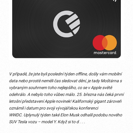
V případě, že jste byli poslední týden offline, došly vám mobilní
data nebo prostě neměli čas sledovat dění, je tady Moštárna s
vybraným souhrnem toho nejlepšího, co se v Apple světě
odehrálo. A nebylo toho vůbec málo. 25. března nás čeká první
letošní představení Apple novinek! Kalifornský gigant zároveň
oznámil i datum pro svoji vývojářskou konferenci
WWDC. Uplynulý týden také Elon Musk odhalil podobu nového
SUV Tesla vozu – model Y. Když si to d . . .