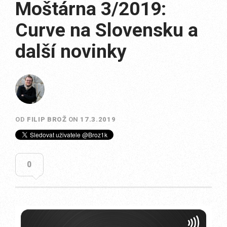
Moštárna 3/2019:
Curve na Slovensku a
další novinky
OD
FILIP BROŽ
ON
17.3.2019
0