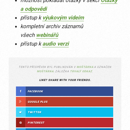
možnost pokládat otázky v sekci
Otázky
a odpovědi
přístup k
výukovým videím
kompletní archiv záznamů
všech
webinářů
přístup k
audio verzi
TENTO PŘÍSPĚVEK BYL PUBLIKOVÁN V
MOŠTÁRNA
A OZNAČEN
MOŠTÁRNA
. ZÁLOŽKA
TRVALÝ ODKAZ
.
LIKE? SHARE WITH YOUR FRIENDS.
FACEBOOK
GOOGLE PLUS
TWITTER
PINTEREST