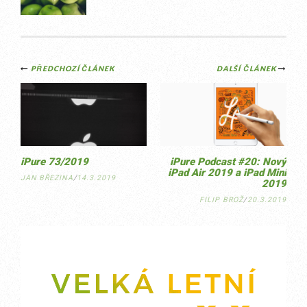
Post
PŘEDCHOZÍ ČLÁNEK
DALŠÍ ČLÁNEK
navigation
iPure 73/2019
iPure Podcast #20: Nový
iPad Air 2019 a iPad Mini
JAN BŘEZINA
/
14.3.2019
2019
FILIP BROŽ
/
20.3.2019