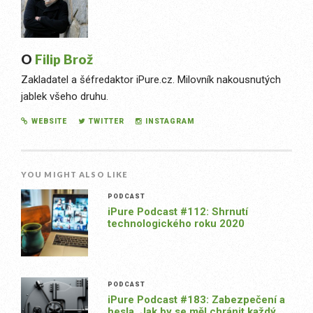
O
Filip Brož
Zakladatel a šéfredaktor iPure.cz. Milovník nakousnutých
jablek všeho druhu.
WEBSITE
TWITTER
INSTAGRAM
YOU MIGHT ALSO LIKE
PODCAST
iPure Podcast #112: Shrnutí
technologického roku 2020
PODCAST
iPure Podcast #183: Zabezpečení a
hesla. Jak by se měl chránit každý