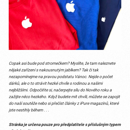
Copak asi bude pod stromečkem? Myslíte, že tam naleznete
nějaké zařízení s nakousnutým jablkem? Tak či tak
nezapomínejme na pravou podstatu Vánoc. Nejde o počet
dárků, ale o to strávit hezké chvíle s rodinou a našimi
nejbližšími. Odpočiňte si, načerpejte sílu do Nového roku a
zažijte něco hezkého. Když budete mít chvíli, můžete se zapojit
do naší soutěže nebo si přečíst články z iPure magazínů, které
jste nestihly během . . .
Stránka je určena pouze pro předplatitele s příslušným typem