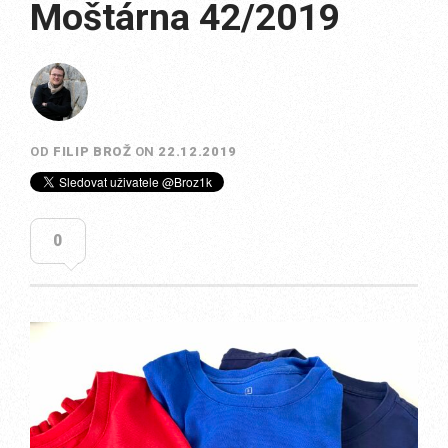
Moštárna 42/2019
OD
FILIP BROŽ
ON
22.12.2019
0