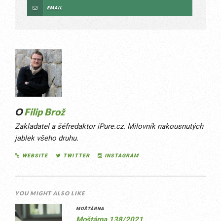
EMAIL
O
Filip Brož
Zakladatel a šéfredaktor iPure.cz. Milovník nakousnutých
jablek všeho druhu.
WEBSITE
TWITTER
INSTAGRAM
YOU MIGHT ALSO LIKE
MOŠTÁRNA
Moštárna 138/2021