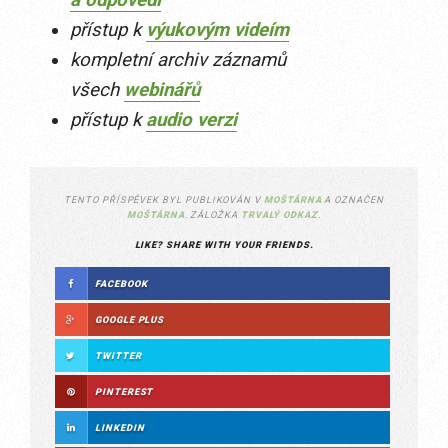
a odpovědi
přístup k
výukovým videím
kompletní archiv záznamů
všech
webinářů
přístup k
audio verzi
TENTO PŘÍSPĚVEK BYL PUBLIKOVÁN V
MOŠTÁRNA
A OZNAČEN
MOŠTÁRNA
. ZÁLOŽKA
TRVALÝ ODKAZ
.
LIKE? SHARE WITH YOUR FRIENDS.
FACEBOOK
GOOGLE PLUS
TWITTER
PINTEREST
LINKEDIN