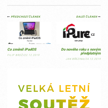
Post
PŘEDCHOZÍ ČLÁNEK
DALŠÍ ČLÁNEK
navigation
Co změnil iPadOS
Do nového roku s novým
předplatným
FILIP BROŽ
/
22.12.2019
JAN BŘEZINA
/
24.12.2019