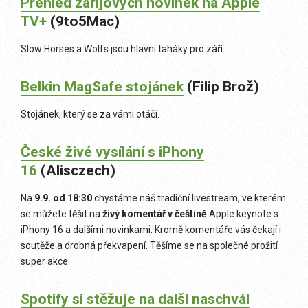
P
řehled zářijových novinek na Apple
TV+
(9to5Mac)
Slow Horses a Wolfs jsou hlavní taháky pro září.
Belkin MagSafe stojánek
(Filip Brož)
Stojánek, který se za vámi otáčí.
České živé vysílání s iPhony
16
(Alisczech)
Na
9.9. od 18:30
chystáme náš tradiční livestream, ve kterém
se můžete těšit na
živý komentář v češtině
Apple keynote s
iPhony 16 a dalšími novinkami. Kromě komentáře vás čekají i
soutěže a drobná překvapení. Těšíme se na společné prožití
super akce.
S
potify si stěžuje na další naschvál