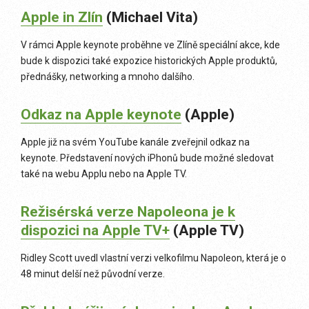
Apple in Zlín
(Michael Vita)
V rámci Apple keynote proběhne ve Zlíně speciální akce, kde
bude k dispozici také expozice historických Apple produktů,
přednášky, networking a mnoho dalšího.
O
dkaz na Apple keynote
(Apple)
Apple již na svém YouTube kanále zveřejnil odkaz na
keynote. Představení nových iPhonů bude možné sledovat
také na webu Applu nebo na Apple TV.
Režisérská verze Napoleona je k
dispozici na Apple TV+
(Apple TV)
Ridley Scott uvedl vlastní verzi velkofilmu Napoleon, která je o
48 minut delší než původní verze.