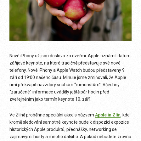
Nové iPhony už jsou doslova za dveřmi. Apple oznámil datum
zářijové keynote, na které tradičně představuje své nové
telefony. Nové iPhony a Apple Watch budou představeny 9.
září od 19:00 našeho času. Minule jsme zmiňovali, že Apple
umí překvapit navzdory snahám “rumoristům”. Všechny
“zaručené” informace uváděly ještě pár hodin před
zveřejněním jako termín keynote 10. září.
Ve Zlíně proběhne speciální akce s názvem
Apple in Zlín
, kde
kromě sledování samotné keynote bude k dispozici expozice
historických Apple produktů, přednášky, networking se
zajímavými hosty a mnoho dalšího. A pokud nebudete zrovna