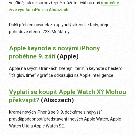
ve Zlíně, tak se samozřejmě můžete těšit na náš
společné
živé vysílání iPure a Alisczech
.
Další přehled novinek za uplynulý víkend je tady, přeji
pohodové čtení u 223. Moštárny.
Apple keynote s novými iPhony
proběhne 9. září
(Apple)
Apple na svých stránkách zveřejnil termín keynote s heslem
“It’s glowtime” v grafice odkazující na Apple Intelligence.
Vyplatí se koupit Apple Watch X? Mohou
překvapit?
(Alisczech)
Kromě nových iPhonů se 9. 9. dočkáme s nejvyšší
pravděpodobností představení i nových Apple Watch, Apple
Watch Ulta a Apple Watch SE.