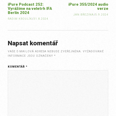
iPure Podcast 252:
iPure 355/2024 audio
Vyrážíme na veletrh IFA
verze
Berlín 2024
JAN BŘEZINA
/
5.9.2024
RADIM KROULÍK
/
31.8.2024
Napsat komentář
VAŠE E-MAILOVÁ ADRESA NEBUDE ZVEŘEJNĚNA.
VYŽADOVANÉ
INFORMACE JSOU OZNAČENY
*
KOMENTÁŘ
*