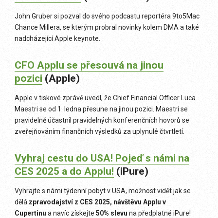
John Gruber si pozval do svého podcastu reportéra 9to5Mac
Chance Millera, se kterým probral novinky kolem DMA a také
nadcházející Apple keynote.
C
FO Applu se přesouvá na jinou
pozici
(Apple)
Apple v tiskové zprávě uvedl, že Chief Financial Officer Luca
Maestri se od 1. ledna přesune na jinou pozici. Maestri se
pravidelně účastnil pravidelných konferenčních hovorů se
zveřejňováním finančních výsledků za uplynulé čtvrtletí.
Vyhraj cestu do USA! Pojeď s námi na
CES 2025 a do Applu!
(iPure)
Vyhrajte s námi týdenní pobyt v USA, možnost vidět jak se
dělá
zpravodajství z CES 2025, návštěvu Applu v
Cupertinu
a navíc získejte
50% slevu
na předplatné iPure!