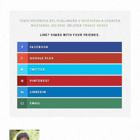
TENTO PŘÍSPĚVEK BYL PUBLIKOVÁN V
MOŠTÁRNA
A OZNAČEN
MOŠTÁRNA 223/2024
. ZÁLOŽKA
TRVALÝ ODKAZ
.
LIKE? SHARE WITH YOUR FRIENDS.
FACEBOOK
GOOGLE PLUS
TWITTER
PINTEREST
LINKEDIN
EMAIL