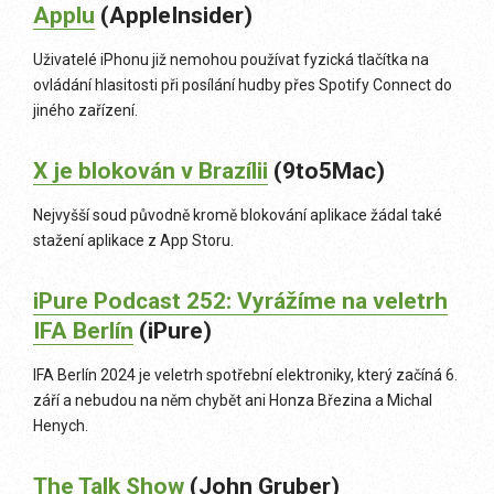
Applu
(AppleInsider)
Uživatelé iPhonu již nemohou používat fyzická tlačítka na
ovládání hlasitosti při posílání hudby přes Spotify Connect do
jiného zařízení.
X je blokován v Brazílii
(9to5Mac)
Nejvyšší soud původně kromě blokování aplikace žádal také
stažení aplikace z App Storu.
iPure Podcast 252: Vyrážíme na veletrh
IFA Berlín
(iPure)
IFA Berlín 2024 je veletrh spotřební elektroniky, který začíná 6.
září a nebudou na něm chybět ani Honza Březina a Michal
Henych.
The Talk Show
(John Gruber)