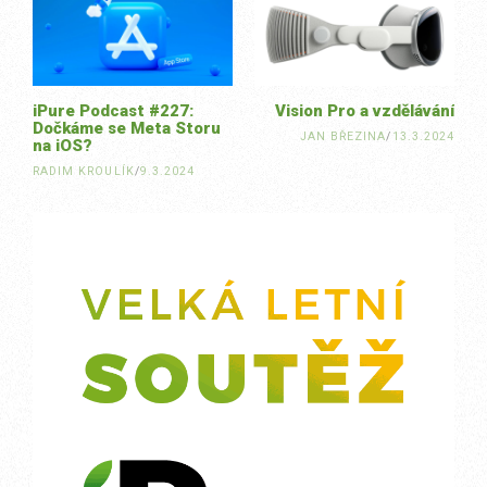
navigation
iPure Podcast #227:
Vision Pro a vzdělávání
Dočkáme se Meta Storu
JAN BŘEZINA
/
13.3.2024
na iOS?
RADIM KROULÍK
/
9.3.2024