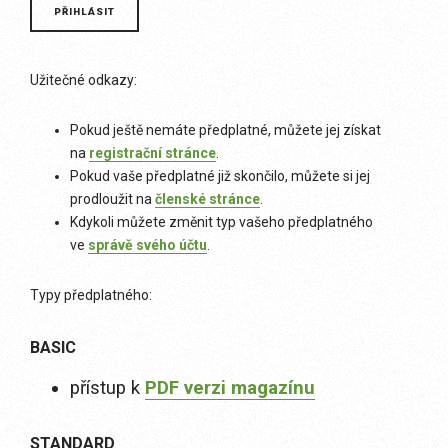
Užitečné odkazy:
Pokud ještě nemáte předplatné, můžete jej získat
na
registrační stránce
.
Pokud vaše předplatné již skončilo, můžete si jej
prodloužit na
členské stránce
.
Kdykoli můžete změnit typ vašeho předplatného
ve
správě svého účtu
.
Typy předplatného:
BASIC
přístup k
PDF verzi magazínu
STANDARD