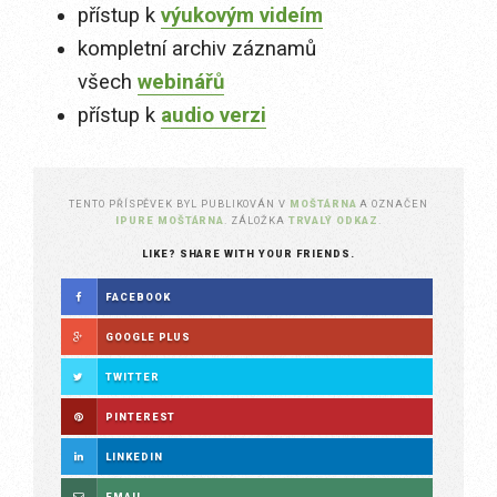
přístup k
výukovým videím
kompletní archiv záznamů
všech
webinářů
přístup k
audio verzi
TENTO PŘÍSPĚVEK BYL PUBLIKOVÁN V
MOŠTÁRNA
A OZNAČEN
IPURE MOŠTÁRNA
. ZÁLOŽKA
TRVALÝ ODKAZ
.
LIKE? SHARE WITH YOUR FRIENDS.
FACEBOOK
GOOGLE PLUS
TWITTER
PINTEREST
LINKEDIN
EMAIL