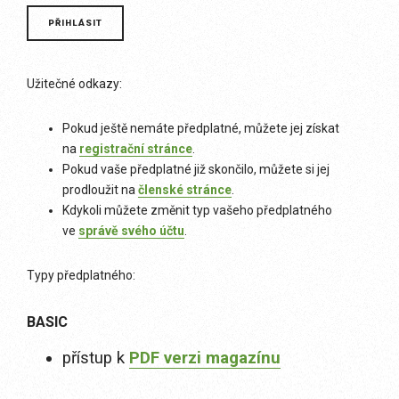
Užitečné odkazy:
Pokud ještě nemáte předplatné, můžete jej získat
na
registrační stránce
.
Pokud vaše předplatné již skončilo, můžete si jej
prodloužit na
členské stránce
.
Kdykoli můžete změnit typ vašeho předplatného
ve
správě svého účtu
.
Typy předplatného:
BASIC
přístup k
PDF verzi magazínu