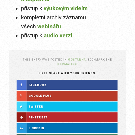
přístup k
výukovým videím
kompletní archiv záznamů
všech
webinářů
přístup k
audio verzi
THIS ENTRY WAS POSTED IN
MOŠTÁRNA
. BOOKMARK THE
PERMALINK
.
LIKE? SHARE WITH YOUR FRIENDS.
FACEBOOK
GOOGLE PLUS
TWITTER
PINTEREST
LINKEDIN