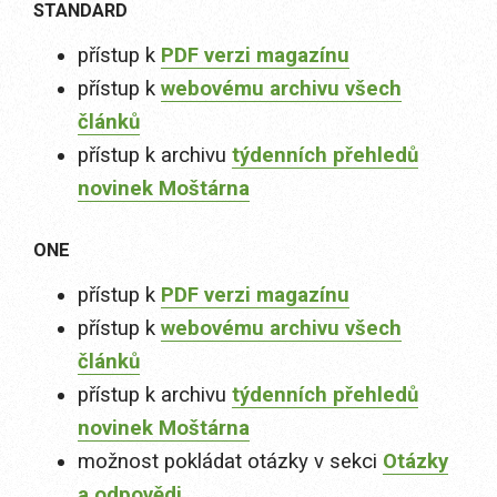
STANDARD
přístup k
PDF verzi magazínu
přístup k
webovému archivu všech
článků
přístup k archivu
týdenních přehledů
novinek Moštárna
ONE
přístup k
PDF verzi magazínu
přístup k
webovému archivu všech
článků
přístup k archivu
týdenních přehledů
novinek Moštárna
možnost pokládat otázky v sekci
Otázky
a odpovědi