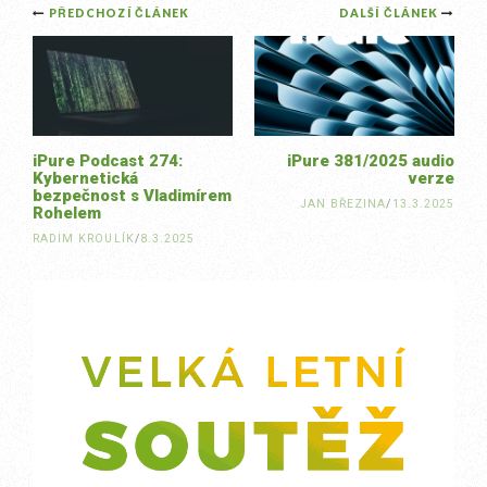
Post
PŘEDCHOZÍ ČLÁNEK
DALŠÍ ČLÁNEK
navigation
iPure Podcast 274:
iPure 381/2025 audio
Kybernetická
verze
bezpečnost s Vladimírem
JAN BŘEZINA
/
13.3.2025
Rohelem
RADIM KROULÍK
/
8.3.2025