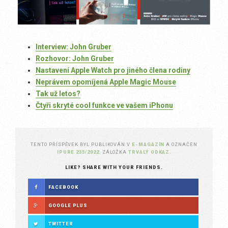
Interview: John Gruber
Rozhovor: John Gruber
Nastavení Apple Watch pro jiného člena rodiny
Neprávem opomíjená Apple Magic Mouse
Tak už letos?
Čtyři skryté cool funkce ve vašem iPhonu
TENTO PŘÍSPĚVEK BYL PUBLIKOVÁN V
E-MAGAZÍN
A OZNAČEN
IPURE 235/2022
. ZÁLOŽKA
TRVALÝ ODKAZ
.
LIKE? SHARE WITH YOUR FRIENDS.
FACEBOOK
GOOGLE PLUS
TWITTER