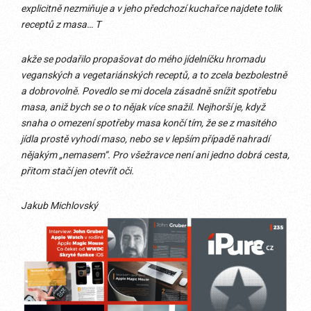
explicitně nezmiňuje a v jeho předchozí kuchařce najdete tolik
receptů z masa…
T
akže se podařilo propašovat do mého jídelníčku hromadu
veganských a vegetariánských receptů, a to zcela bezbolestně
a dobrovolně. Povedlo se mi docela zásadně snížit spotřebu
masa, aniž bych se o to nějak více snažil. Nejhorší je, když
snaha o omezení spotřeby masa končí tím, že se z masitého
jídla prostě vyhodí maso, nebo se v lepším případě nahradí
nějakým „nemasem“. Pro všežravce není ani jedno dobrá cesta,
přitom stačí jen otevřít oči.
Jakub Michlovský