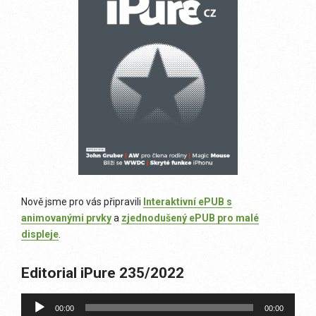
Nově jsme pro vás připravili
Interaktivní ePUB s
animovanými prvky
a
zjednodušený ePUB pro malé
displeje
.
Editorial iPure 235/2022
Audio
00:00
00:00