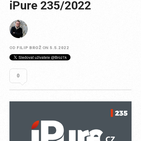
iPure 235/2022
OD
FILIP BROŽ
ON
5.5.2022
0