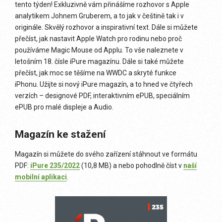
tento týden! Exkluzivně vám přinášíme rozhovor s Apple
analytikem Johnem Gruberem, a to jak v češtině tak i v
originále. Skvělý rozhovor a inspirativní text. Dále si můžete
přečíst, jak nastavit Apple Watch pro rodinu nebo proč
používáme Magic Mouse od Applu. To vše naleznete v
letošním 18. čísle iPure magazínu. Dále si také můžete
přečíst, jak moc se těšíme na WWDC a skryté funkce
iPhonu. Užijte si nový iPure magazín, a to hned ve čtyřech
verzích – designové PDF, interaktivním ePUB, speciálním
ePUB pro malé displeje a Audio.
Magazín ke stažení
Magazín si můžete do svého zařízení stáhnout ve formátu
PDF:
iPure 235/2022
(10,8 MB) a nebo pohodlně číst v
naší
mobilní aplikaci
.