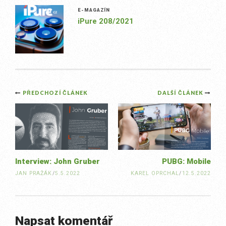
E-MAGAZÍN
iPure 208/2021
Post
PŘEDCHOZÍ ČLÁNEK
DALŠÍ ČLÁNEK
navigation
Interview: John Gruber
PUBG: Mobile
JAN PRAŽÁK
/
5.5.2022
KAREL OPRCHAL
/
12.5.2022
Napsat komentář