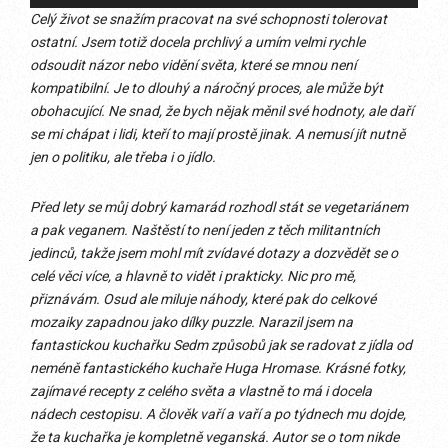
přehrávač
Celý život se snažím pracovat na své schopnosti tolerovat
ostatní. Jsem totiž docela prchlivý a umím velmi rychle
odsoudit názor nebo vidění světa, které se mnou není
kompatibilní. Je to dlouhý a náročný proces, ale může být
obohacující. Ne snad, že bych nějak měnil své hodnoty, ale daří
se mi chápat i lidi, kteří to mají prostě jinak. A nemusí jít nutně
jen o politiku, ale třeba i o jídlo.
Před lety se můj dobrý kamarád rozhodl stát se vegetariánem
a pak veganem. Naštěstí to není jeden z těch militantních
jedinců, takže jsem mohl mít zvídavé dotazy a dozvědět se o
celé věci více, a hlavně to vidět i prakticky. Nic pro mě,
přiznávám. Osud ale miluje náhody, které pak do celkové
mozaiky zapadnou jako dílky puzzle. Narazil jsem na
fantastickou kuchařku Sedm způsobů jak se radovat z jídla od
neméně fantastického kuchaře Huga Hromase. Krásné fotky,
zajímavé recepty z celého světa a vlastně to má i docela
nádech cestopisu. A člověk vaří a vaří a po týdnech mu dojde,
že ta kuchařka je kompletně veganská. Autor se o tom nikde