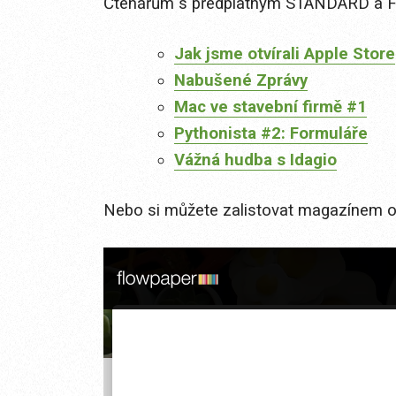
Čtenářům s předplatným STANDARD a FUL
Jak jsme otvírali Apple Store
Nabušené Zprávy
Mac ve stavební firmě #1
Pythonista #2: Formuláře
Vážná hudba s Idagio
Nebo si můžete zalistovat magazínem on