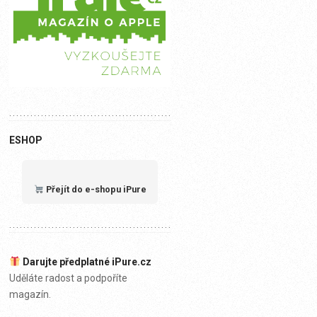
ESHOP
Přejít do e-shopu iPure
Darujte předplatné iPure.cz
Uděláte radost a podpoříte
magazín.