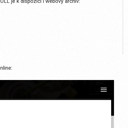
L je k dispozici i webový archiv:
line: