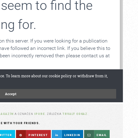
MAGAZÍN
A OZNAČEN
IPURE
. ZÁLOŽKA
TRVALÝ ODKAZ
.
RE WITH YOUR FRIENDS.
WITTER
PINTEREST
LINKEDIN
EMAIL