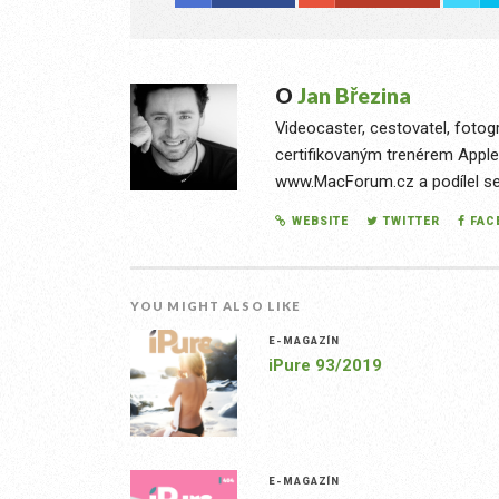
O
Jan Březina
Videocaster, cestovatel, fotog
certifikovaným trenérem Apple
www.MacForum.cz a podílel se n
WEBSITE
TWITTER
FAC
YOU MIGHT ALSO LIKE
E-MAGAZÍN
iPure 93/2019
E-MAGAZÍN