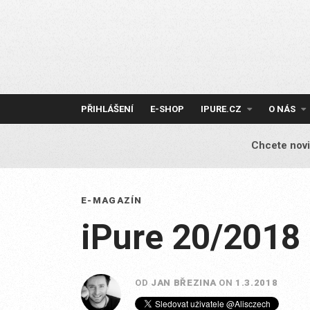
Skip
to
content
PŘIHLÁŠENÍ
E-SHOP
IPURE.CZ
O NÁS
Chcete novi
E-MAGAZÍN
iPure 20/2018
OD
JAN BŘEZINA
ON
1.3.2018