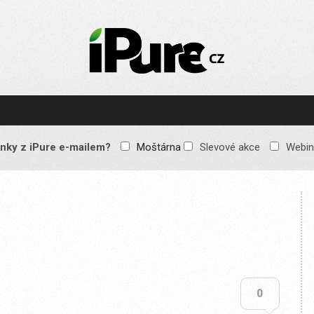
IPURE.CZ
Prémiový Apple e-
magazín, který vychází
každý týden. Žádné
reklamy, žádné
spekulace, jen čistý
obsah pro všechny
nky z iPure e-mailem?
Moštárna
Slevové akce
Webin
Apple fandy. Recenze,
komentáře a praktické
návody, jak začlenit
Apple zařízení do
každodenního života.
0