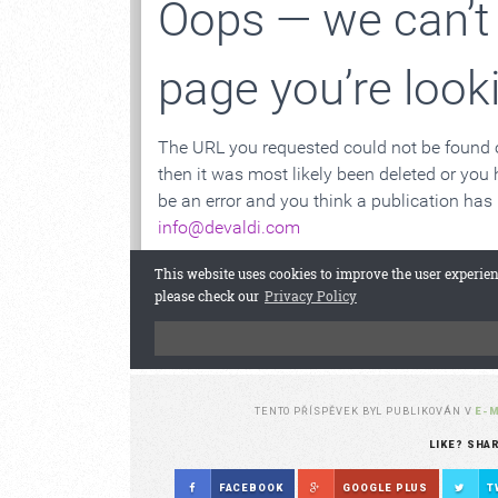
TENTO PŘÍSPĚVEK BYL PUBLIKOVÁN V
E-
LIKE? SHA
FACEBOOK
GOOGLE PLUS
T