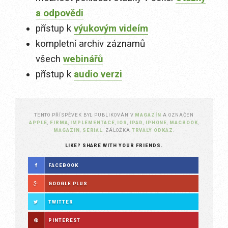
a odpovědi
přístup k
výukovým videím
kompletní archiv záznamů
všech
webinářů
přístup k
audio verzi
TENTO PŘÍSPĚVEK BYL PUBLIKOVÁN V
MAGAZÍN
A OZNAČEN
APPLE
,
FIRMA
,
IMPLEMENTACE
,
IOS
,
IPAD
,
IPHONE
,
MACBOOK
,
MAGAZÍN
,
SERIAL
. ZÁLOŽKA
TRVALÝ ODKAZ
.
LIKE? SHARE WITH YOUR FRIENDS.
FACEBOOK
GOOGLE PLUS
TWITTER
PINTEREST