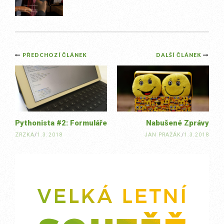
Post
PŘEDCHOZÍ ČLÁNEK
DALŠÍ ČLÁNEK
navigation
Pythonista #2: Formuláře
Nabušené Zprávy
ZRZKA
/
1.3.2018
JAN PRAŽÁK
/
1.3.2018