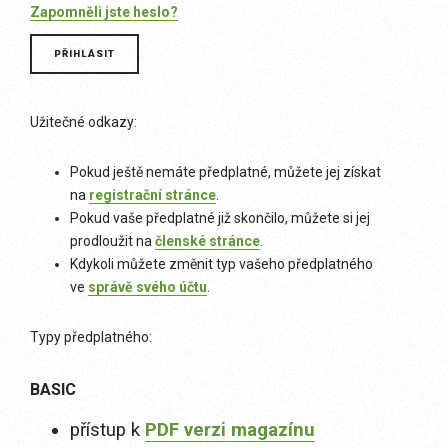
Zapomněli jste heslo?
Užitečné odkazy:
Pokud ještě nemáte předplatné, můžete jej získat
na
registrační stránce
.
Pokud vaše předplatné již skončilo, můžete si jej
prodloužit na
členské stránce
.
Kdykoli můžete změnit typ vašeho předplatného
ve
správě svého účtu
.
Typy předplatného:
BASIC
přístup k
PDF verzi magazínu