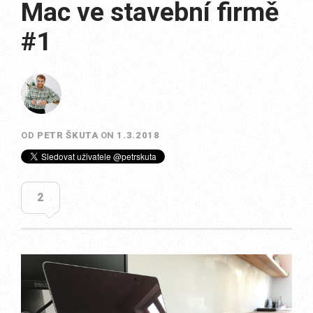
Mac ve stavební firmě
#1
OD
PETR ŠKUTA
ON
1.3.2018
2