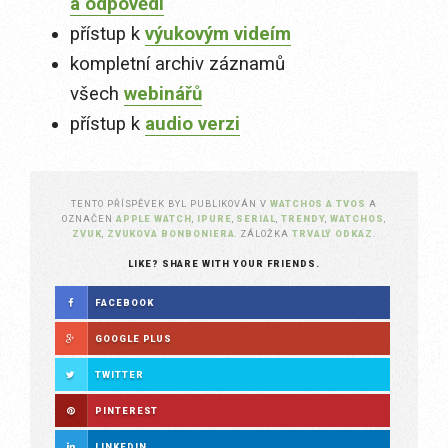
a odpovědi
přístup k
výukovým videím
kompletní archiv záznamů
všech
webinářů
přístup k
audio verzi
TENTO PŘÍSPĚVEK BYL PUBLIKOVÁN V
WATCHOS A TVOS
A
OZNAČEN
APPLE WATCH
,
IPURE
,
SERIAL
,
TRENDY
,
WATCHOS
,
ZVUK
,
ZVUKOVA BONBONIERA
. ZÁLOŽKA
TRVALÝ ODKAZ
.
LIKE? SHARE WITH YOUR FRIENDS.
FACEBOOK
GOOGLE PLUS
TWITTER
PINTEREST
LINKEDIN