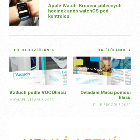
Apple Watch: Krocení jablečných
hodinek aneb watchOS pod
kontrolou
Post
PŘEDCHOZÍ ČLÁNEK
DALŠÍ ČLÁNEK
navigation
Vzduch podle VOCOlincu
Ovládání Macu pomocí
hlasu
MICHAEL VITA
/
6.8.2020
FILIP BROŽ
/
6.8.2020