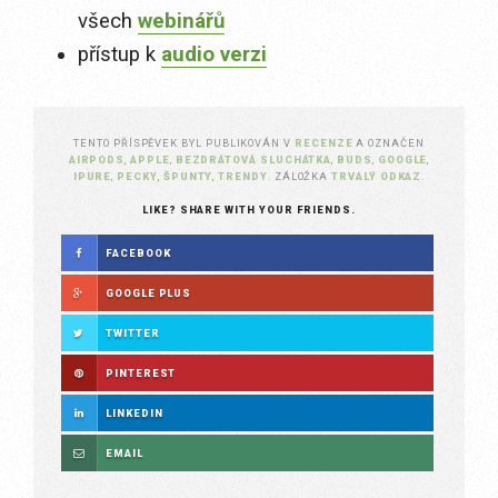
všech
webinářů
přístup k
audio verzi
TENTO PŘÍSPĚVEK BYL PUBLIKOVÁN V
RECENZE
A OZNAČEN
AIRPODS
,
APPLE
,
BEZDRÁTOVÁ SLUCHÁTKA
,
BUDS
,
GOOGLE
,
IPURE
,
PECKY
,
ŠPUNTY
,
TRENDY
. ZÁLOŽKA
TRVALÝ ODKAZ
.
LIKE? SHARE WITH YOUR FRIENDS.
FACEBOOK
GOOGLE PLUS
TWITTER
PINTEREST
LINKEDIN
EMAIL