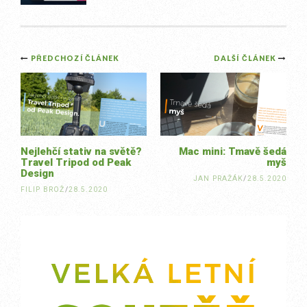
Post
PŘEDCHOZÍ ČLÁNEK
DALŠÍ ČLÁNEK
navigation
Nejlehčí stativ na světě?
Mac mini: Tmavě šedá
Travel Tripod od Peak
myš
Design
JAN PRAŽÁK
/
28.5.2020
FILIP BROŽ
/
28.5.2020