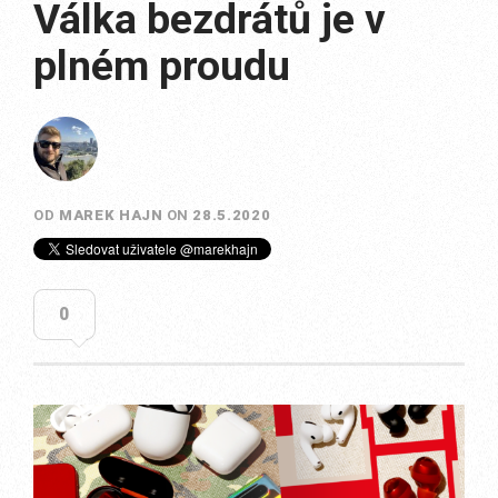
Válka bezdrátů je v
plném proudu
OD
MAREK HAJN
ON
28.5.2020
0