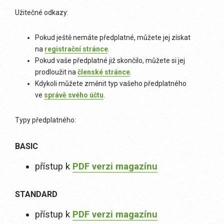
Užitečné odkazy:
Pokud ještě nemáte předplatné, můžete jej získat
na
registrační stránce
.
Pokud vaše předplatné již skončilo, můžete si jej
prodloužit na
členské stránce
.
Kdykoli můžete změnit typ vašeho předplatného
ve
správě svého účtu
.
Typy předplatného:
BASIC
přístup k
PDF verzi magazínu
STANDARD
přístup k
PDF verzi magazínu