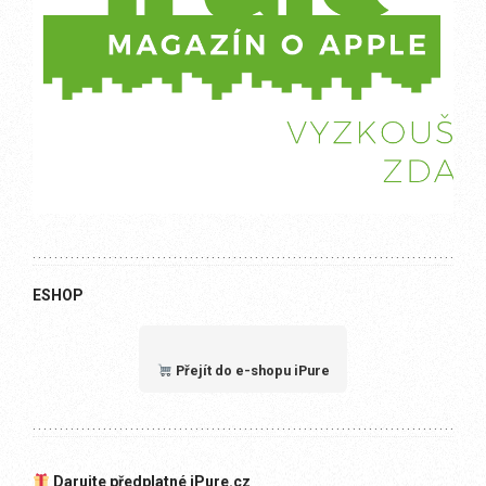
ESHOP
Přejít do e-shopu iPure
Darujte předplatné iPure.cz