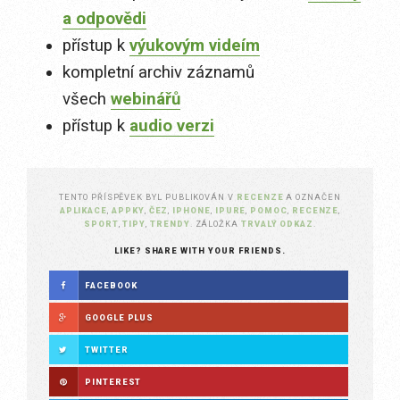
a odpovědi
přístup k
výukovým videím
kompletní archiv záznamů
všech
webinářů
přístup k
audio verzi
TENTO PŘÍSPĚVEK BYL PUBLIKOVÁN V
RECENZE
A OZNAČEN
APLIKACE
,
APPKY
,
ČEZ
,
IPHONE
,
IPURE
,
POMOC
,
RECENZE
,
SPORT
,
TIPY
,
TRENDY
. ZÁLOŽKA
TRVALÝ ODKAZ
.
LIKE? SHARE WITH YOUR FRIENDS.
FACEBOOK
GOOGLE PLUS
TWITTER
PINTEREST