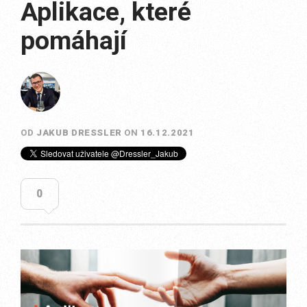
Aplikace, které
pomáhají
OD
JAKUB DRESSLER
ON
16.12.2021
0