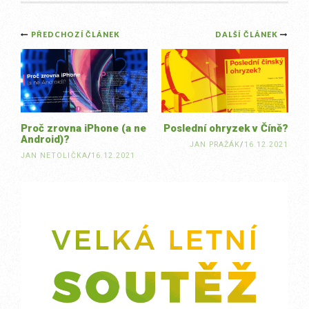
Post
PŘEDCHOZÍ ČLÁNEK
DALŠÍ ČLÁNEK
navigation
Proč zrovna iPhone (a ne
Poslední ohryzek v Číně?
Android)?
JAN PRAŽÁK
/
16.12.2021
JAN NETOLIČKA
/
16.12.2021